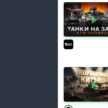
ТАНКИ на ЗАКАЗ — См
Описание Стрима
Sh0tnik
КИТАЙЧОКИ ИЗ КОРО