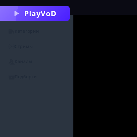
PlayVoD
Категории
Стримы
Каналы
Подборки