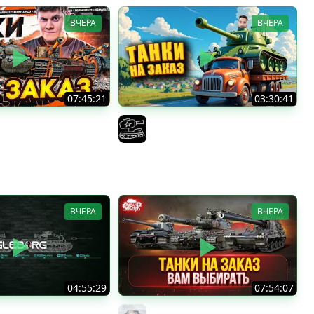
ВЧЕРА
ВЧЕРА
07:45:21
03:30:41
Е ТАНКИ НА ЗАКАЗ! ●
Трезвый пятничный рандом.
!
(Мир танков и ЗБЗ)
F422
El COMENTANTE
ВЧЕРА
ВЧЕРА
04:55:29
07:54:07
тница ★ МИР ТАНКОВ
ТАНКИ НА ЗАКАЗ...ВАМ ВЫБИРАТЬ