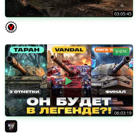
03:05:45
КИТАЙЧОКИ ИЗ КОРОБЧОНОК! 617Q и HSD-1
Vspishka
ВЧЕРА
06:03:19
VANDAL - ОН БУДЕТ В ЛЕГЕНДЕ?! + ТАРАН 3 ОТМЕТКИ +
ЛИГА ТАНКОВ: ФИНАЛ
Near_You