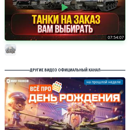
07:54:07
ТАНКИ НА ЗАКАЗ...ВАМ ВЫБИРАТЬ ● Мини-Гайды от
MeanMachins ● Подробности в Описании
MeanMachins
ДРУГИЕ ВИДЕО ОФИЦИАЛЬНЫЙ КАНАЛ
на прошлой неделе