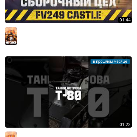
01:44
FV249 Castle. Новинка Сборочного цеха | Мир танков
Мир танков
в прошлом месяце
01:22
Последний лёгкий танк Красной армии #танки