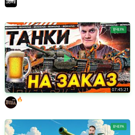
Возвращение Сериала по ЛБЗ 3.0
Jove
ВЧЕРА
07:45:21
🔥ПЕННЫЕ ТАНКИ НА ЗАКАЗ! ● НАЛИВАЙ!
BEOWULF422
ВЧЕРА