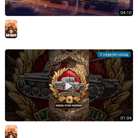
04:10
День рождения «Мира танков»: все подробности
Мир танков
2 недели назад
01:04
Редчайшая награда в Мире танков! #танки #миртанков
#tanks #история #награда #history #ww2 #вов