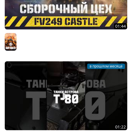
01:44
FV249 Castle. Новинка Сборочного цеха | Мир танков
Мир танков
в прошлом месяце
01:22