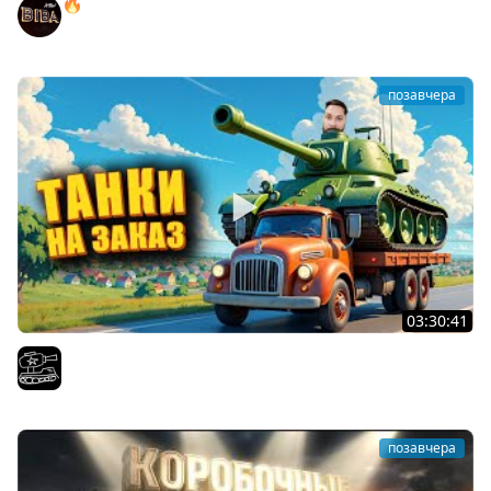
🔥ПЕННЫЕ ТАНКИ НА ЗАКАЗ! ● НАЛИВАЙ!
BEOWULF422
позавчера
03:30:41
Трезвый пятничный рандом. (Мир танков и ЗБЗ)
El COMENTANTE
позавчера