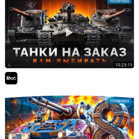
позавчера
10:23:15
ТАНКИ на ЗАКАЗ — Смотрите Описание Стрима
Sh0tnik
позавчера