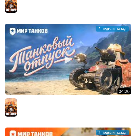
#tanks #история #награда #history #ww2 #вов
Мир танков
2 недели назад
04:20
Летний отпуск с МС-1 | Мир танков
Мир танков
2 недели назад