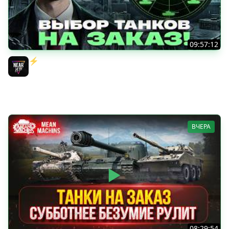
09:57:12
⚡️ИГРАЮ НА ВАШИХ ТАНКАХ НА ЗАКАЗ! [Правила В
Описании]
Near_You
ВЧЕРА
08:29:54