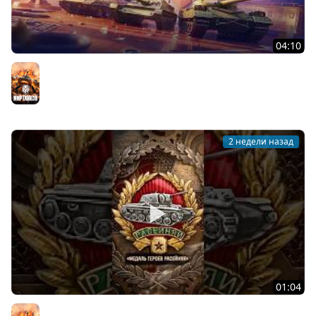
04:10
День рождения «Мира танков»: все подробности
Мир танков
2 недели назад
01:04
Редчайшая награда в Мире танков! #танки #миртанков