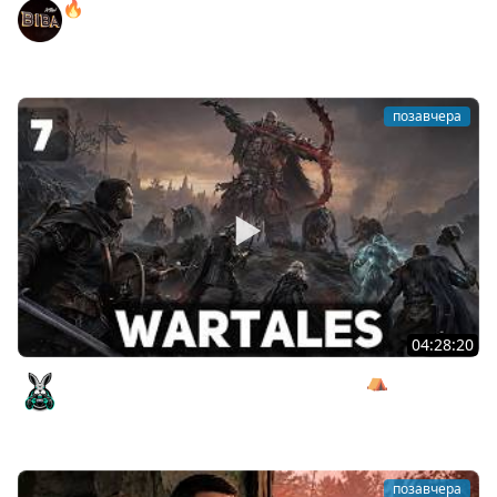
🔥ОТБЕРИ У БИБЫ КОРОБКИ! ● РОЗЫГРЫШ
АВТОМОБИЛЯ!
BEOWULF422
позавчера
04:28:20
Сражаемся с Кагалом призраком Харага ⛺ Wartales
[PC 2021] #7
Amway921
позавчера