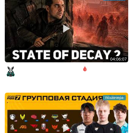
04:06:07
Соло. Сложность запредельная 🩸 State of Decay 2
[PC 2018]
Amway921
позавчера