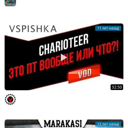
Johniq
11 лет назад
32:50
Charioteer - Средний по динамике, Легкий по разгону,
Тяжелый по урону, но ПТ :) Vspishka.pro
Vspishka
12 лет назад