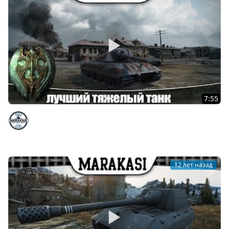
7:55
World of Tanks лучший тяжелый танк 10лвл для
повышения статистики
Marakasi
12 лет назад