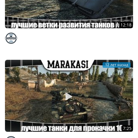
12:18
World of Tanks лучшие ветки развития танков #5
немецкие пт сау
Marakasi
12 лет назад
7:25