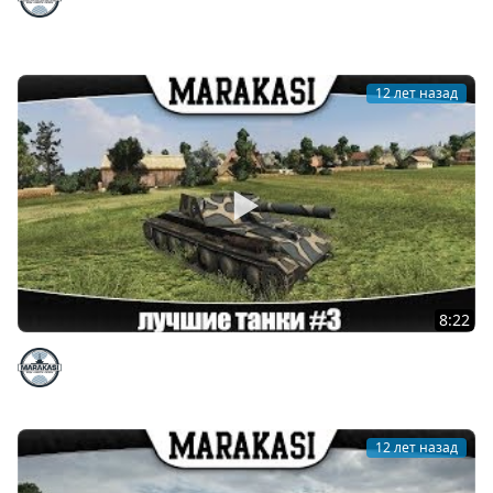
поиграть # 4
Marakasi
12 лет назад
8:22
World of Tanks лучшие танки игры #3
Marakasi
12 лет назад