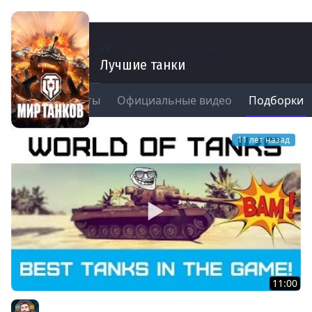
Игры
Мир танков
Лучшие танки
мы
Моменты
Официальные видео
Подборки
9
11 лет назад
11:00
Лучшие танки в игре! - Best Tanks #1