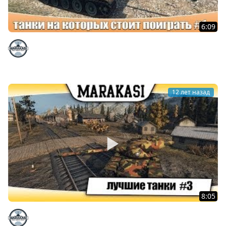
6:09
World of Tanks хорошие танки на которых стоит
поиграть #1
Marakasi
12 лет назад
8:05
World of Tanks лучшие танки для прокачки #3
Marakasi