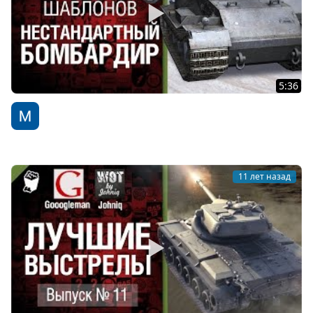
5:36
Нестандартный бомбардир - Разрыв шаблонов №5 - от
КРАН
WoT Fan
11 лет назад