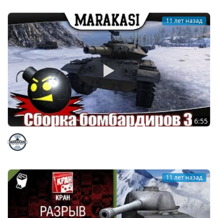
11 лет назад
6:55
приколы, бомбардиры wot троих одним выстрелом!
Marakasi
11 лет назад