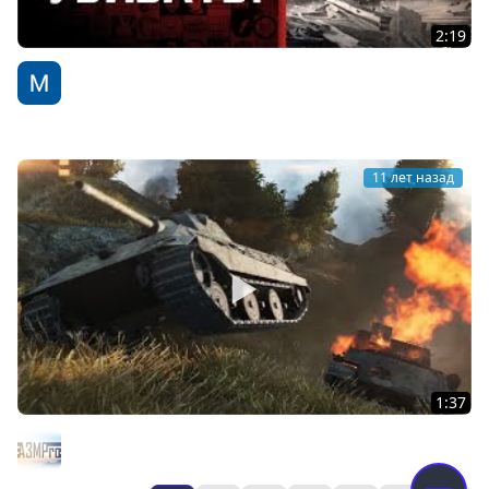
2:19
Жажда убивать! - от A3Motion Production [World of
Tanks]
WoT Fan
11 лет назад
1:37
Last Chance to Kill vol.2
A3Motion Production