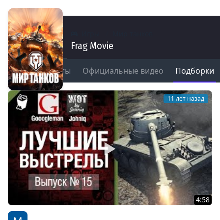
Игры
Мир танков
Frag Movie
ы
Моменты
Официальные видео
Подборки
11
11 лет назад
4:58
Лучшие выстрелы №16 - от Gooogleman и Johniq