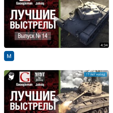
4:34
Лучшие выстрелы №14 - от Gooogleman и Johniq
WoT Fan
11 лет назад