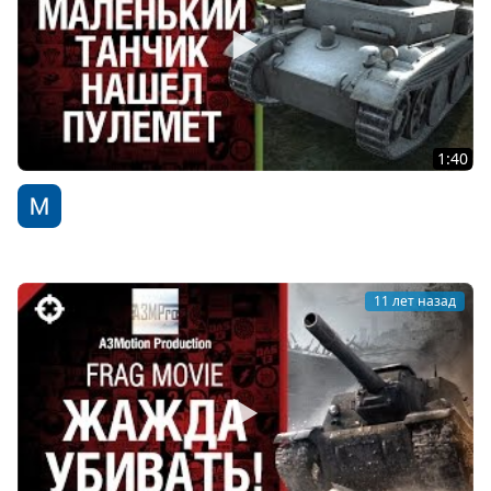
1:40
Маленький танчик нашел пулемет - от BYLbBA [World
of Tanks]
WoT Fan
11 лет назад