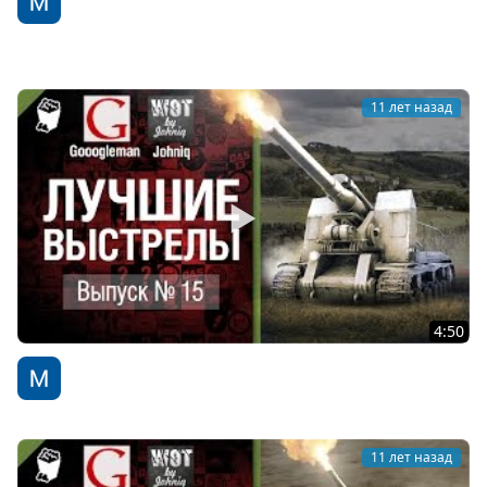
WoT Fan
11 лет назад
4:50
Лучшие выстрелы №15 - от Gooogleman и Johniq
WoT Fan
11 лет назад