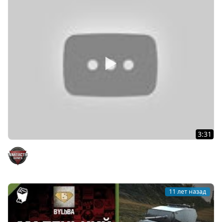
3:31
Fragmovie: ПТ-САУ Британии
WarTactic Games
11 лет назад