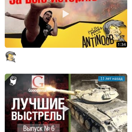
1:34
Лучшая вертуха за всю историю World of Tanks (wot)
AntiNoob
11 лет назад