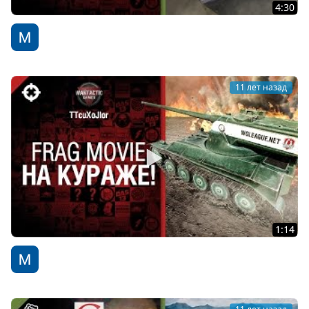
4:30
Лучшие выстрелы №11 - от Gooogleman и Johniq
WoT Fan
11 лет назад
1:14
На кураже! - фрагмуви от TTcuXoJlor
WoT Fan