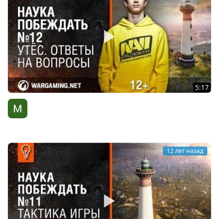
5:17
Утёс. Ответы на вопросы. Наука побеждать №12 [World
of Tanks]
WG Киберспорт
12 лет назад