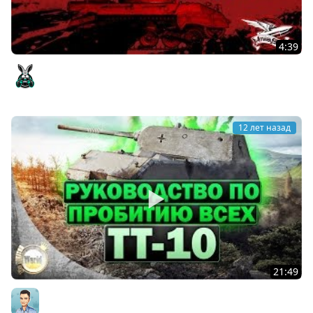
4:39
M18 Hellcat - Недолго осталось
Amway921
12 лет назад
21:49
Руководство по пробитию всех ТТ-10 | Часть 2 |
WorldofTanks