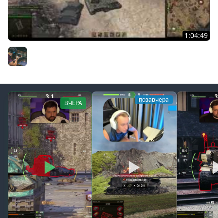
1:04:49
Одинокий, молчаливый стрим SL1DE. Часть 2 (01.06.14)
SL1DE
позавчера
ВЧЕРА