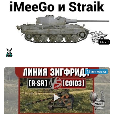
14:29
Высший скилл 1 - iMeeGo и Straik
Amway921
12 лет назад