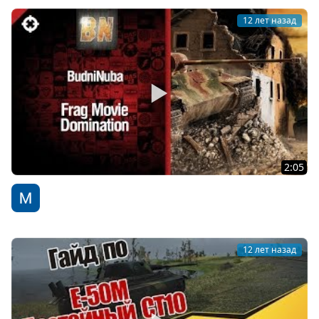
12 лет назад
2:05
Domination - FragMovie от BudniNuba [World of Tanks]
WoT Fan
12 лет назад