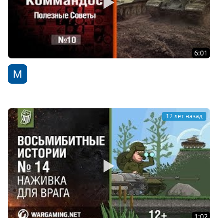
6:01
Коммандос №10: Полезные советы - от Bloowlightning
[World of Tanks]
WoT Fan
12 лет назад
1:02