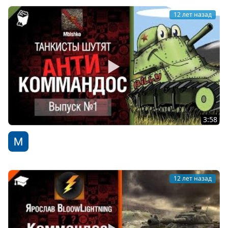
12 лет назад
3:58
Антикоммандос - от Mblshko [World of Tanks]
WoT Fan
12 лет назад