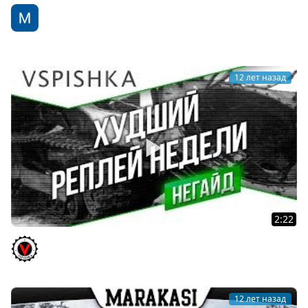
Легкий танк Type 64 - забавное рукоVODство от
AnnetNova [World of Tanks]
WoT Fan
12 лет назад
2:22
Худший Реплей Недели (ХРеН) с Вспышкой [Virtus.pro]
Vspishka
12 лет назад