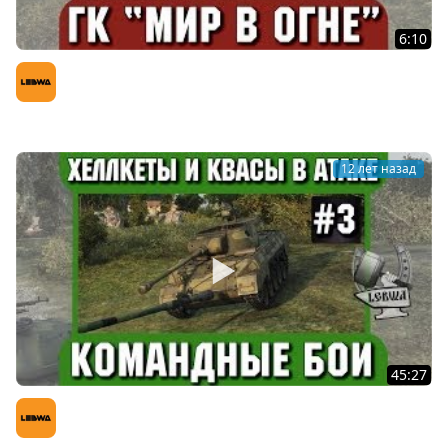
6:10
Бой на ГК "Мир в огне" [R-SR] vs. [COI03] Линия
Зигфрида
LeBwa (Левша)
12 лет назад
45:27
Командные бои - Хеллкеты и Квасы в АТАКЕ. Третья
часть.
LeBwa (Левша)