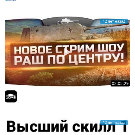
NikitosWorld
12 лет назад
02:05:29
Новое стрим-шоу "Раш По Центру!" Делай БТР и
получай голду!
Jove
12 лет назад