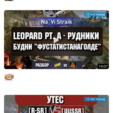
12 лет назад
14:07
Будни "ФуСтатистаНаГолде" #2 NaVi - Tornado, VOD
Leopard Prot. A
Straik
12 лет назад