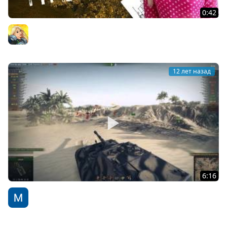
0:42
Type 64 - Дерзкий гибрид
Annet (Анна Костенко)
12 лет назад
6:16
ПТ САУ Jagdpanzer E 100 - рукоVODство от TheDRZJ
[World of Tanks]
WoT Fan