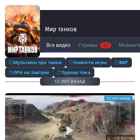
Игры
Мир танков
Все видео
Стримы
Момент
12
Мультики про танки
Новости игры
ВБР
ЛРН на Завтрак
Турнир Чака
12 ЛЕТ НАЗАД
12 лет назад