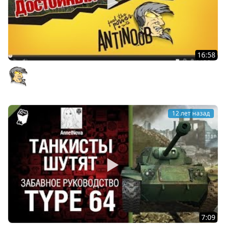
16:58
E-50M Гайд [Достойный СТ10] World of Tanks (wot)
AntiNoob
12 лет назад
7:09