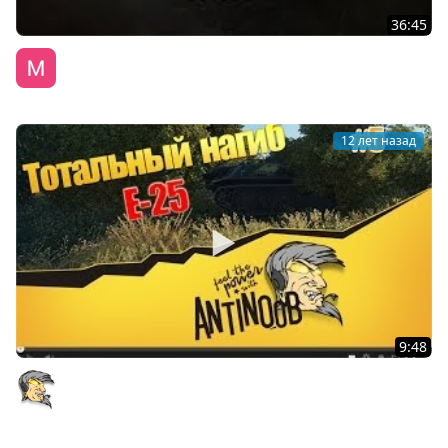
36:45
WGL GS NAVI vs TORNADO 1 Season 2014 Round 4
WG Лига
12 лет назад
9:48
E-25 [Тотальный нагиб] #5 Лучшая ПТ? World of Tanks
(wot)
AntiNoob