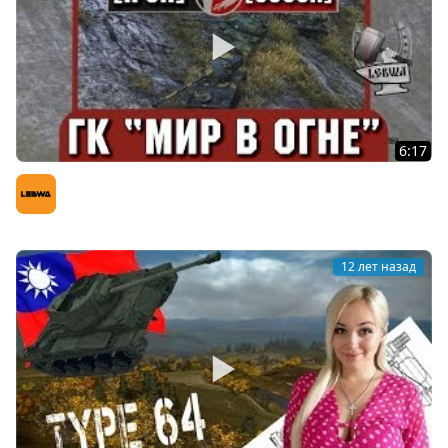
6:17
Бой на ГК "Мир в огне" [R-SR] vs. [UUSSR] Утёс
LeBwa (Левша)
12 лет назад