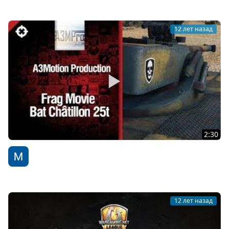
12 лет назад
2:30
Средний танк Bat Châtillon 25t - FragMovie от A3Motion
Production [World of Tanks]
WoT Fan
12 лет назад