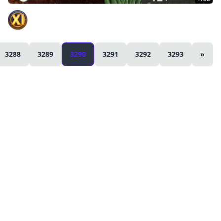
Наживка для врага. Восьмибитные истории [World of
Tanks]
Официальный канал
3288
3289
3290
3291
3292
3293
»