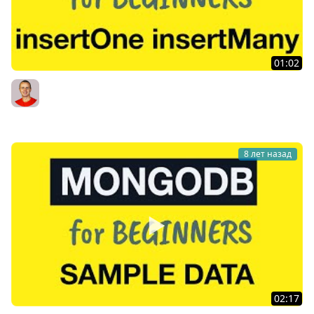
01:02
MongoDB Tutorial for Absolute Beginners : 17 Insert
Methods insertOne and insertMany
Bogdan Stashchuk
8 лет назад
02:17