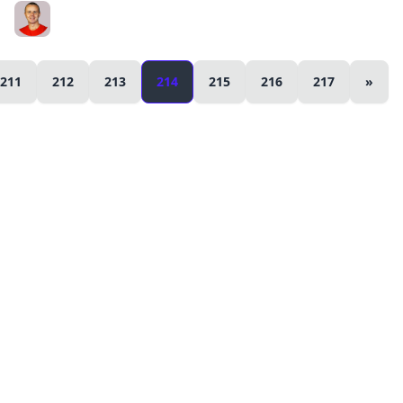
MongoDB Tutorial for Absolute Beginners : 22 MongoDB
Query Operators Overview
Bogdan Stashchuk
211
212
213
214
215
216
217
»