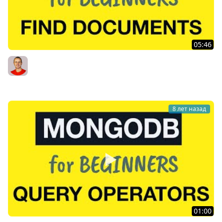
05:46
MongoDB Tutorial for Absolute Beginners : 21 Practice
Finding Documents
Bogdan Stashchuk
8 лет назад
01:00