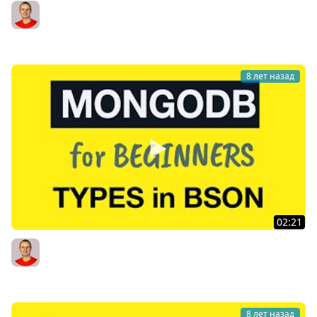
MongoDB Tutorial for Absolute Beginners : 14 Data Types
representation in Extended JSON
Bogdan Stashchuk
8 лет назад
02:21
MongoDB Tutorial for Absolute Beginners : 15 How types
are stored in BSON?
Bogdan Stashchuk
8 лет назад