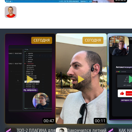
09 Install Browserslist - package with own dependencies
Bogdan Stashchuk
СЕГОДНЯ
СЕГОДНЯ
00:47
00:11
ТОП-2 ПЛАГИНА для
Закончился летний
КАК НА