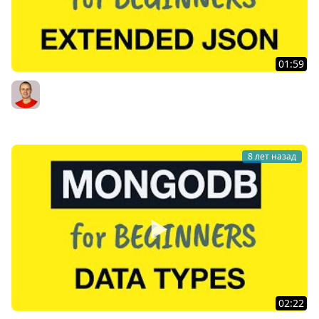
01:59
MongoDB Tutorial for Absolute Beginners : 13 What is
Extended JSON?
Bogdan Stashchuk
8 лет назад
02:22