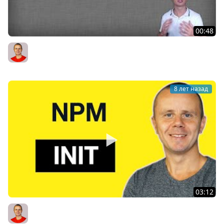
00:48
NPM TUTORIAL: 01 Introduction to NPM
Bogdan Stashchuk
8 лет назад
03:12
03 NPM package.json and "npm init" - how to properly
initialize new project