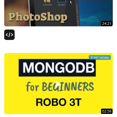
24:21
PhotoShop уроки / #3 - Работа с изображениями,
слоями и инструментами
Гоша Дударь
8 лет назад
02:56