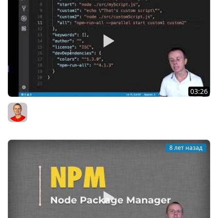
03:26
33 CHALLENGE Run NPM scripts simultaneously SOLUTION
Bogdan Stashchuk
8 лет назад