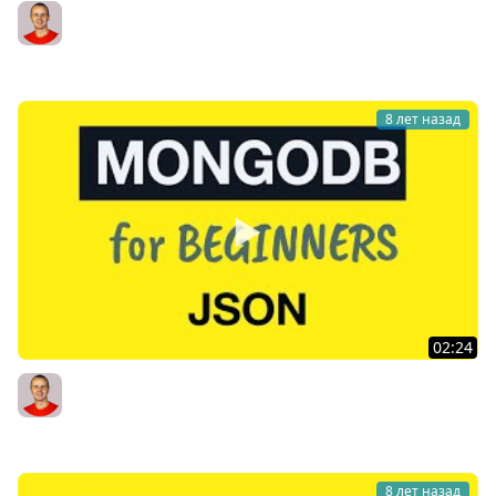
MongoDB Tutorial for Absolute Beginners : 09 Installing
and Exploring Robo3T (previously Robomongo)
Bogdan Stashchuk
8 лет назад
02:24
MongoDB Tutorial for Absolute Beginners : 10 JSON
Overview
Bogdan Stashchuk
8 лет назад