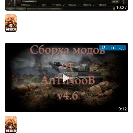
10:27
Приемы лоры
Мир танков
13 лет назад
9:12
Сборка модов WOT от AnTiNooB v4.6
Мир танков