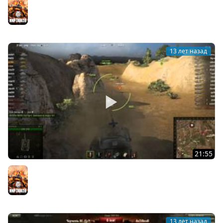
Мир танков
13 лет назад
21:55
World of Tanks Рандом с Максом
Мир танков
13 лет назад