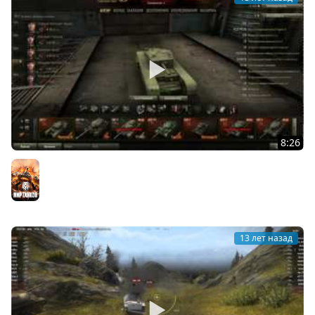
8:26
Сборка модов World of Tanks от AnTiNooB v3.0 (0.8.2-
0.8.3)
Мир танков
13 лет назад