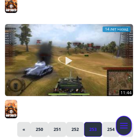
Мир танков
14 лет назад
11:44
World of Tanks Мощь Type 59
Мир танков
«
250
251
252
253
254
»