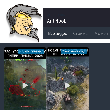
Каналы
AntiNoob
Все видео
Стримы
Момен
4 месяца назад
4 месяца назад