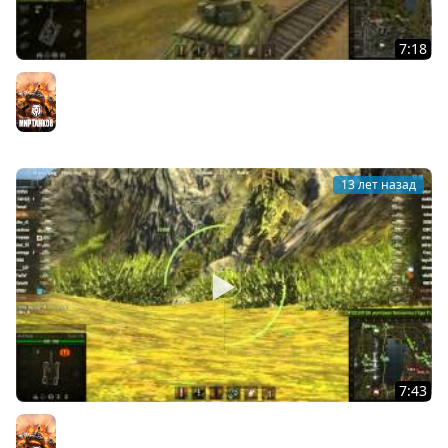
7:18
Сборка модов World of Tanks от AnTiNooB v4.0.2 (0.8.4)
Мир танков
13 лет назад
7:43
Сборка модов World of Tanks от AnTiNooB v3.4
Мир танков