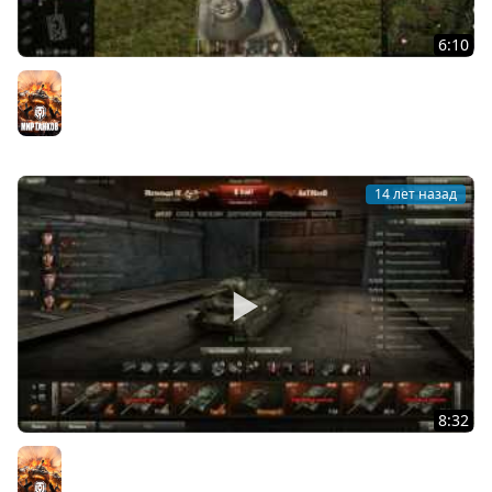
6:10
World of Tanks Место для света
Мир танков
14 лет назад
8:32
AnTiNooB Mod Pack V.2 (0.8.2)
Мир танков