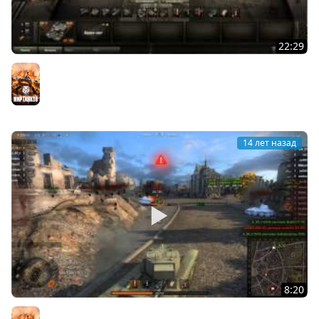
22:29
World of Tanks обзор 0.8.2 AT-15A
Мир танков
14 лет назад
8:20
World of Tanks 8 фрагов на Черчиле