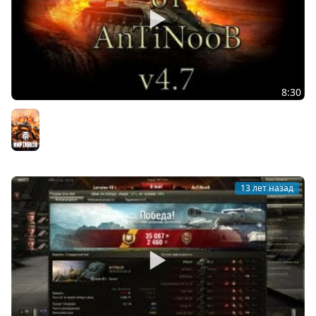
8:30
Сборка модов WOT от AnTiNooB v4.7
Мир танков
13 лет назад