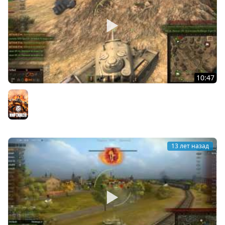
10:47
Сборка модов World of Tanks от AnTiNooB v4.4 XVM
Мир танков
13 лет назад