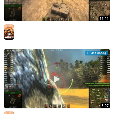
11:21
World of Tanks T25AT Нагиб стоком
Мир танков
13 лет назад
8:07
World of Tanks секреты Type 59