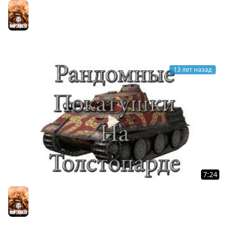
Второй подкаст. Критика и ответы.
Мир танков
13 лет назад
7:24
Рандомные покатушки на толстопарде)
Мир танков