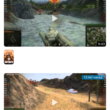
9:43
World of Tanks Обзор сборки модов от AnTiNooB v3.3
Мир танков
13 лет назад