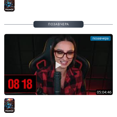
SURVIVORS & DOOMSDAY: LAST SURVIVORS | 06.08.26
Разное
ПОЗАВЧЕРА
позавчера
05:04:46
[СТРИМ] БОДРАЯ СРЕДА С BRM | ВАМ ГОТИКУ ИЛИ
КОТИКОВ? | ЧАСТЬ 14 | 05.08.26
Разное