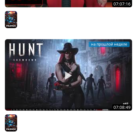
07:07:16
[СТРИМ] БОДРЫЙ И ХОРРОРНЫЙ ЧЕТВЕРГ С С BRM | ТЫ
ХОРРОРЫ ХОЧЕШЬ? | 30.07.26
Разное
на прошлой неделе
07:08:49
[СТРИМ] БОДРЫЙ ВТОРНИК С BRM | ХОТЕЛ ХОРРОРЫ? |
28.07.26
Разное