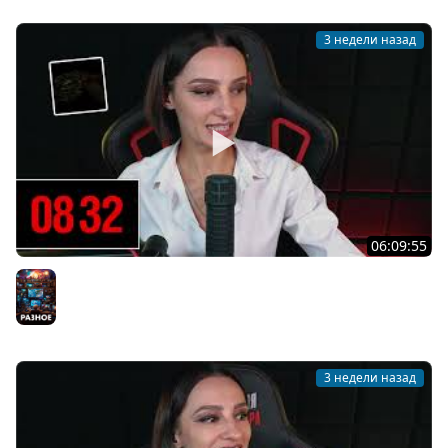
3 недели назад
06:09:55
[СТРИМ] БОДРАЯ СРЕДА С BRM | ДОБИВАЕМ DOOM: THE
DARK AGES — REVELATIONS | ЧАТ В !TG | 15.07.26
Разное
3 недели назад