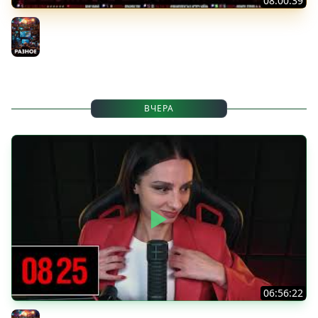
08:00:39
[СТРИМ] БОДРАЯ ПЯТНИЦА С BRM | БШБ-ШНЫЕ НОВОСТИ
| GEARS OF WAR: E-DAY | GOTHIC 1 REMAKE | 07.08.26
Разное
ВЧЕРА
06:56:22
[СТРИМ] БОДРЫЙ ЧЕТВЕРГ С BRM | DOOMSDAY: LAST