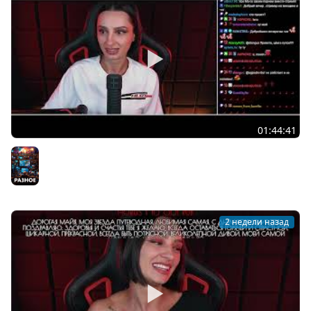
01:44:41
[СТРИМ] DROPS | КООП PHASMOPHOBIA C BRM и
@dangar @dmitry_bale @winchester_sister | 21.07.26
Разное
2 недели назад