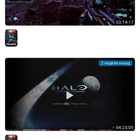
03:14:17
[СТРИМ] БОДРАЯ ПЯТНИЦА С BRM | СМОТРИМ ОДНИМ
ГЛАЗКОМ НА HALO: CAMPAIGN EVOLVED | 24.07.26
Разное
2 недели назад
04:23:05
[СТРИМ] ЧАТ СЛУШАЕТ ХОР МУЖИКОВ, ПОКА BRM