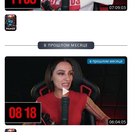
07:09:03
[СТРИМ] БОДРЫЙ ВТОРНИК С BRM И ASSASSIN'S CREED
BLACK FLAG RESYNCED | ЧАТ В !TG | 14.07.26
Разное
В ПРОШЛОМ МЕСЯЦЕ
в прошлом месяце
06:04:05
[СТРИМ] БОДРАЯ ПЯТНИЦА С BRM | ASSASSIN'S CREED