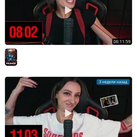
06:11:59
[СТРИМ] БОДРЫЙ ВТОРНИК С BRM И ASSASSIN'S CREED
BLACK FLAG RESYNCED | ЧАТ В !TG | 14.07.26
Разное
3 недели назад