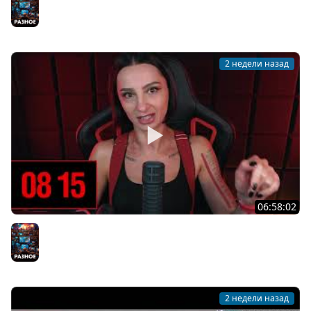
СОБИРАЕТСЯ НА ЭФИР | 24.07.26
Разное
2 недели назад
06:58:02
[СТРИМ] DROPS | КООП PHASMOPHOBIA C BRM и
@dangar @dmitry_bale @winchester_sister | 21.07.26
Разное
2 недели назад