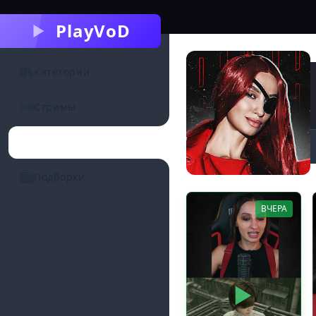
PlayVoD
Категории
Стримы
Каналы
Подборки
ВЧЕРА