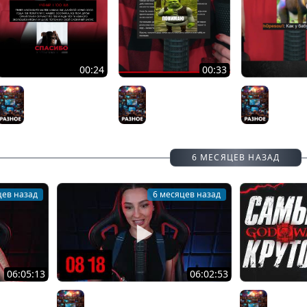
00:24
00:33
СЕМЕЙНАЯ ДРАМА
ЗА ЭТО ЕЩЁ И
ЗАЧЕМ 
НА СТРИМЕ!
ПЛАТЯТ?!
ОЧКИ? С
Разное
Разное
Разное
РАСКРЫТ
6 МЕСЯЦЕВ НАЗАД
цев назад
6 месяцев назад
06:05:13
06:02:53
НИЦА С
[СТРИМ]​​ БОДРЫЙ ЧЕТВЕРГ С
САМЫЙ К