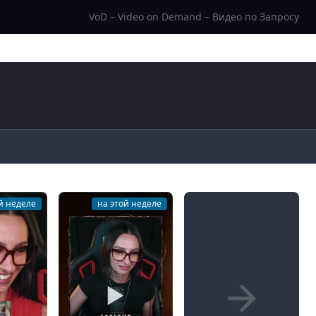
VoD – Video on Demand – Видео по Запросу
й неделе
на этой неделе