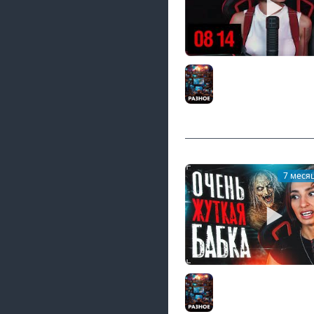
[СТРИМ] ЧАТ СНОВА БЕ
БЕЕЕЕЕ! БЕ-БЕ! | 03.
Разное
7 меся
ХОРРОР, КОТОРЫЙ ЗА
ТЕБЯ СЛЕДИТЬ ЗА БА
Разное