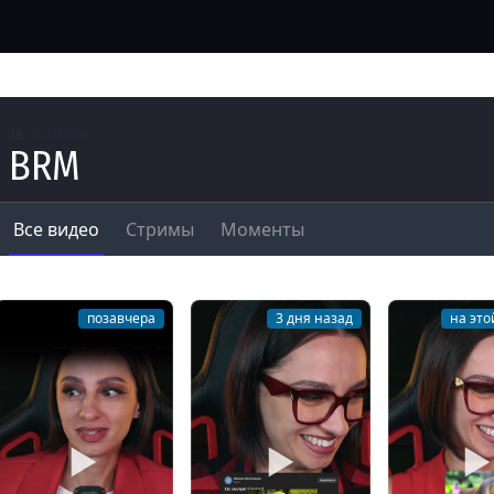
Каналы
BRM
Все видео
Стримы
Моменты
позавчера
3 дня назад
на это