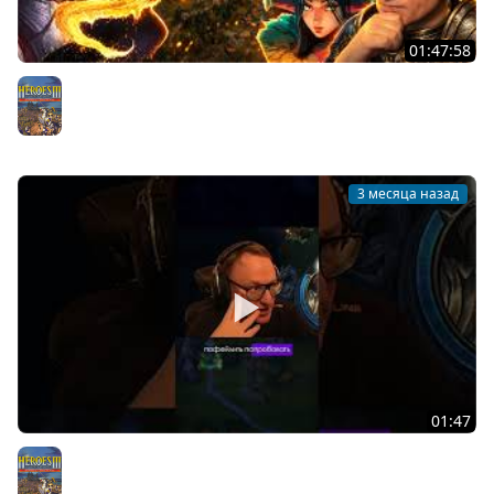
01:47:58
"ЭТУ АРЕНУ НАДО РАЗРАБАМ ПОКАЗАТЬ" | ВУДУШ СНОВА
НЕДОВОЛЕН ГЕРОЕМ С ЯЗЫКОМ
Герои 3
3 месяца назад
01:47
ДАЙТЕ ПОКАЙФОВАТЬ!!! | OLDEN ERA #shorts #voodoosh
Герои 3