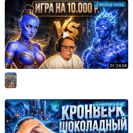
2 месяца назад
01:24:08
ГЕРОИ 3 | ИГРА НА 10.000 РУБЛЕЙ ЗА БАШНЮ | "ЭТО ЖИР!
ЭТО Х**НЯ...."
Герои 3
2 месяца назад