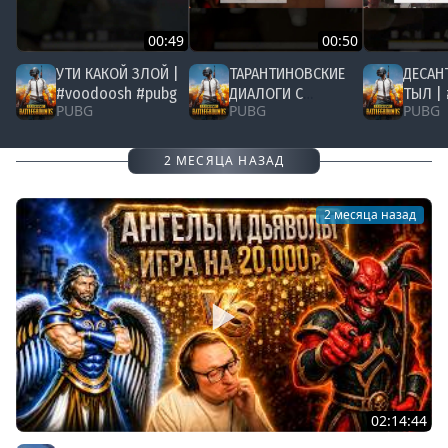
00:49
00:50
УТИ КАКОЙ ЗЛОЙ |
ТАРАНТИНОВСКИЕ
ДЕСАН
#voodoosh #pubg
ДИАЛОГИ С
ТЫЛ |
PUBG
PUBG
PUBG
ПАБГЕРАМИ |
#pubg
#voodoosh #pubg
2 МЕСЯЦА НАЗАД
2 месяца назад
02:14:44