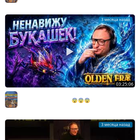
Герои 3
3 месяца назад
03:25:06
ГЕРОИ: OLDEN ERA | КОЛЬЦО ХОЛОДА НА ВСЮ АРМИЮ |
РАСКАЧАЛ 53 СП НА АРЕНЕ 😨😨😨
Герои 3
3 месяца назад