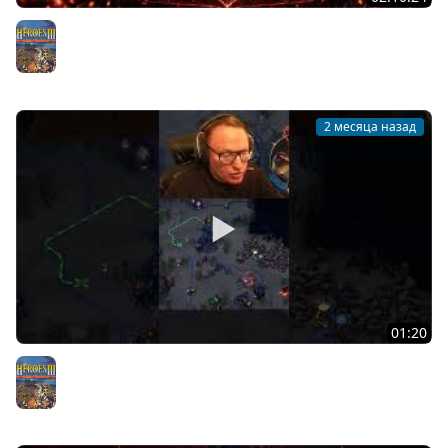
ВУДУШ УЧИТЬСЯ ИГРАТЬ ЗА "РОЙ" | ЖУКИ АТАКУЮТ |
OLDEN ERA | 04.06.2026
Герои 3
2 месяца назад
01:20
БИТВА ЗА РЕСПЕКТ С ГИДРАМИ | OLDEN ERA
Герои 3