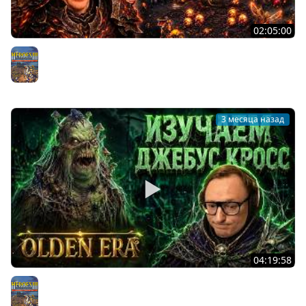
02:05:00
СЛАВЯНСКИЙ ЗАЖИМ ЯЙЦАМИ | ГЕРОИ "OLDEN ERA" |
ВУДУШ ДУШИТ АРЕНУ
Герои 3
3 месяца назад
04:19:58
ИГРАЕМ ДЖЕБУС КРОСС | ТРЕНИРУЕМСЯ И ИЗУЧАЕМ
ЗАМКИ | OLDEN ERA