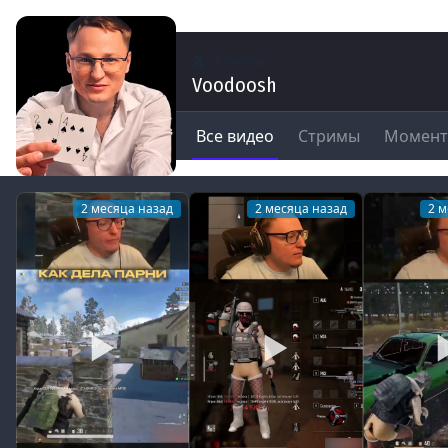
Каналы
Voodoosh
Все видео
Стримы
Момен
2 месяца назад
2 месяца назад
2 м