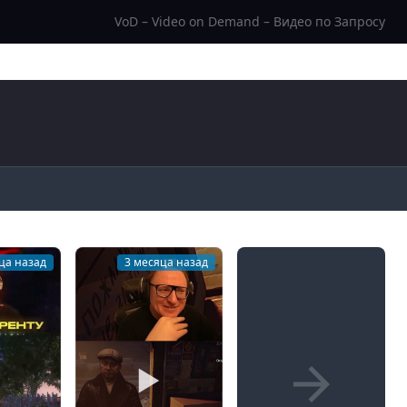
VoD – Video on Demand – Видео по Запросу
ца назад
3 месяца назад