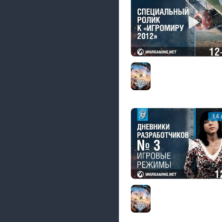
Специальный ролик 
«ИгроМиру 2012»
World of Warplanes
14 
Дневники разработч
of Warplanes. Часть 3
World of Warplanes