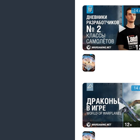
14 
Дневники разработч
of Warplanes. Часть 2
World of Warplanes
14 
World of Warplanes. 