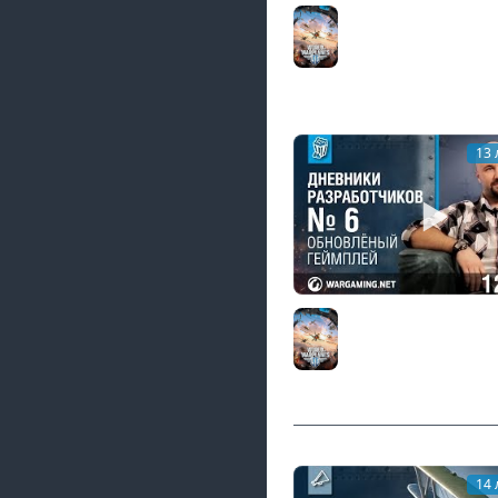
World of Warplanes.
повтори. Выпуск 1
World of Warplanes
13 
Дневники разработч
of Warplanes. Часть 6
World of Warplanes
14 