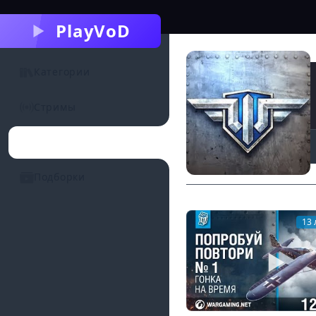
PlayVoD
Категории
Стримы
Каналы
Подборки
13 