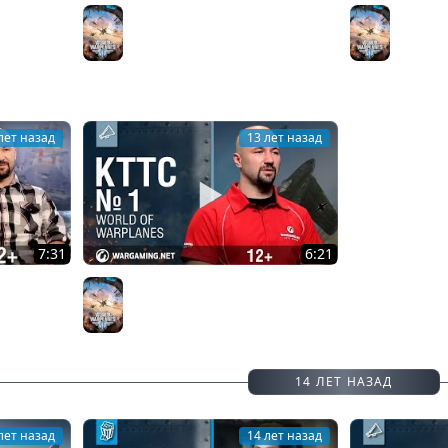
 Попробуй
World of Warplanes. "КТТС". №2
World Of
World of Warplanes
Люди. Pe
World o
лет назад
13 лет назад
7:31
6:21
иков World
World of Warplanes. "КТТС". №1
World of Warplanes
14 ЛЕТ НАЗАД
лет назад
14 лет назад