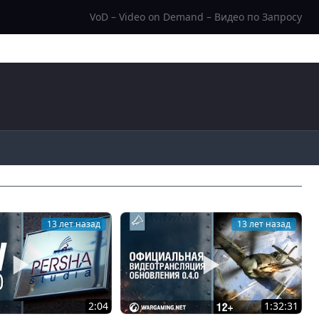
VoD – Video on Demand – Видео по Запросу
13 лет назад
13 лет назад
2:04
1:32:31