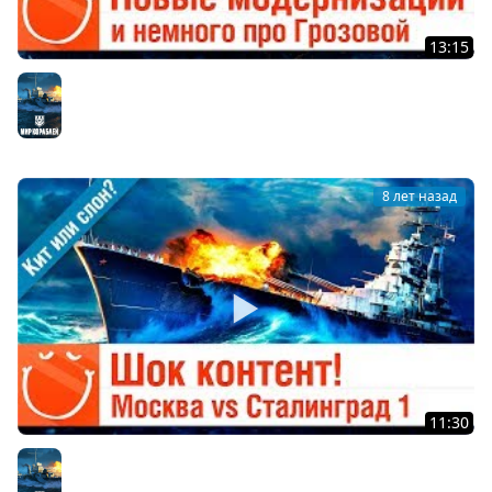
13:15
Новые модернизации и немного про Грозовой -
предпросмотр
Мир кораблей
8 лет назад
11:30
Шок контент! Сталинград против Москвы - Кит или
Слон?