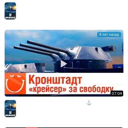
Два Сталинграда - предпросмотр
Мир кораблей
8 лет назад
07:04
Кронштадт "крейсер" за свободку - ⚓ World of
warships
Мир кораблей