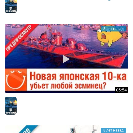
of warships
Мир кораблей
8 лет назад
05:54
Новая японская 10-ка убьет любой эсминец? (Akizuki,
Kitakaze, Harugumo)
Мир кораблей
8 лет назад