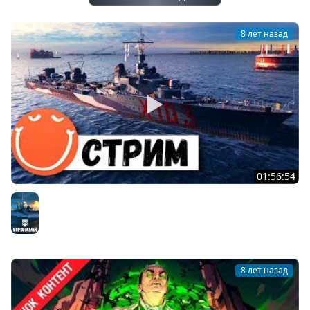
8 лет назад
01:56:54
Стрим z1ooo
Мир кораблей
8 лет назад