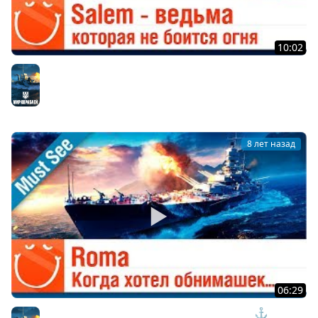
10:02
Salem - Ведьма которая не боится огня
Мир кораблей
8 лет назад
06:29
Roma - когда хотел обнимашек - Must See - ⚓ World