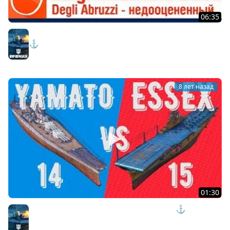
06:35
Luigi di Savoia Duca Degli Abruzzi - недооцененный -
⚓
Мир кораблей
8 лет назад
01:30
14 YAMATO vs 15 ESSEX - battle of classes - ⚓
Мир кораблей