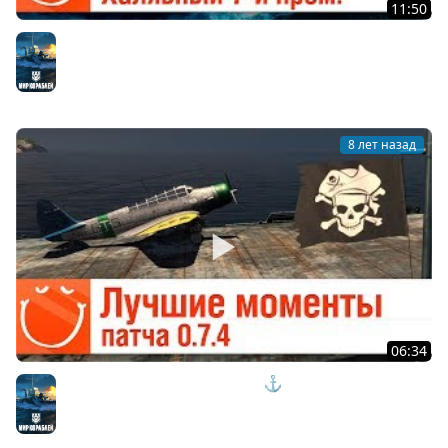
11:50
Обновление 0.7.5 - Халявный 7-й прем!
Мир кораблей
8 лет назад
06:34
Лучшие моменты патча 0.7.4 - ⚓ World of warships
Мир кораблей