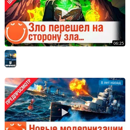
06:25
z1ooo перешел на сторону зла
Мир кораблей
8 лет назад