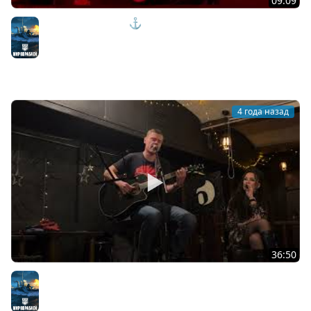
09:09
Нарезка стримов - ⚓ World of warships
Мир кораблей
4 года назад
36:50
Смешные короткие песни - Сергей Брысев
Мир кораблей