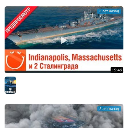
8 лет назад
19:46
Indianapolis, Massachusetts и 2 Сталинграда -
предпросмотр
Мир кораблей
8 лет назад