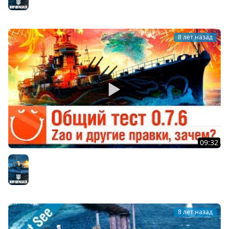
Мир кораблей
8 лет назад
09:32
Общий тест 0.7.6 - Zao и другие правки, зачем?
Мир кораблей
8 лет назад