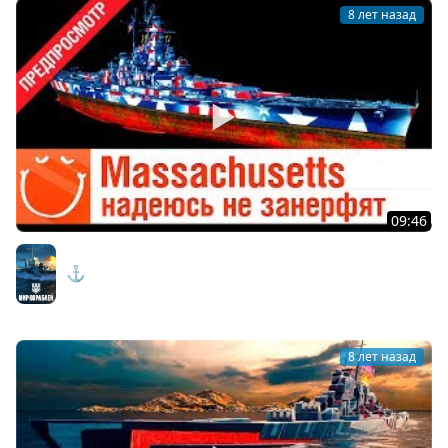
8 лет назад
09:46
Massachusetts - надеюсь не занерфят - предпросмотр
- ⚓ World of warships
Мир кораблей
8 лет назад