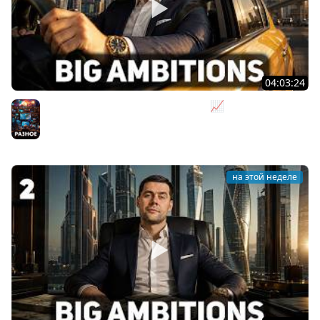
04:03:24
Я бизнесмен. Такси - это для души 📈 Big Ambitions
[PC 2023] #3
Разное
на этой неделе