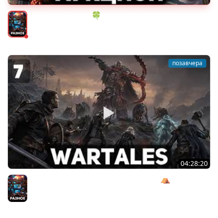
ИГРОВОЙ АУКЦИОН 🍀 Во что играем в конце лета?
Разное
позавчера
04:28:20
Сражаемся с Кагалом призраком Харага ⛺ Wartales
[PC 2021] #7
Разное