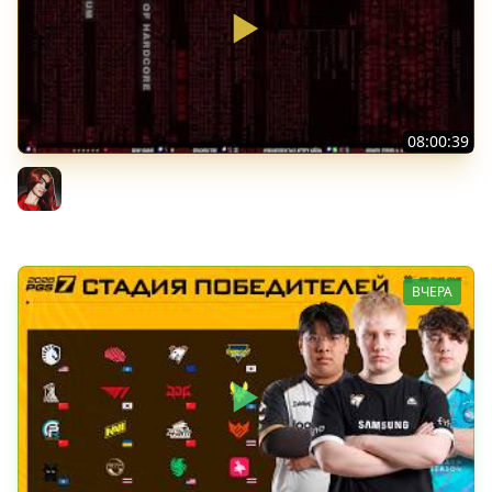
08:00:39
[СТРИМ] БОДРАЯ ПЯТНИЦА С BRM | БШБ-ШНЫЕ НОВОСТИ
| GEARS OF WAR: E-DAY | GOTHIC 1 REMAKE | 07.08.26
BRM
ВЧЕРА