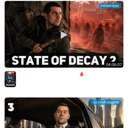
позавчера
04:06:07
Соло. Сложность запредельная 🩸 State of Decay 2
[PC 2018]
Разное
на этой неделе