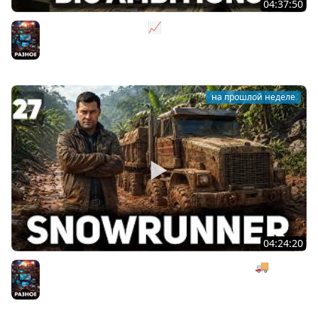
04:37:50
Не на дядю, а на себя 📈 Big Ambitions [PC 2023] #2
Разное
на прошлой неделе
04:24:20
Безумная деревянная операция под музыку 🚚
SnowRunner [PC 2020] #27
Разное