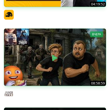
04:19:52
PGS 7 - Стадия Победителей
Официальный канал
ВЧЕРА
08:58:59
Общение | Project Zomboid | Cтрим от 02/08/2026
Juice Live