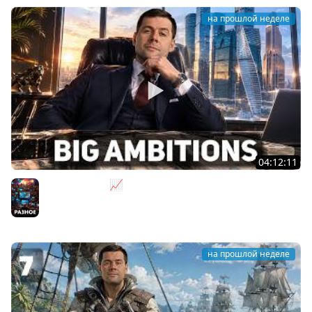
на прошлой неделе
04:12:11
За деньги - Да 📈 Big Ambitions [PC 2023]
Разное
на прошлой неделе