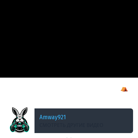
ДОБАВЛЕНО: В ПРОШЛОМ МЕСЯЦЕ
Как средневековые бродяги к успеху шли ⛺
Wartales [PC 2021]
Amway921
СМОТРЕТЬ ДРУГИЕ ВИДЕО