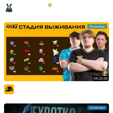
ИГРОВОЙ АУКЦИОН 🍀 Во что играем в конце лета?
Amway921
позавчера
04:20:06
PGS 7 - Стадия Выживания
Официальный канал
позавчера