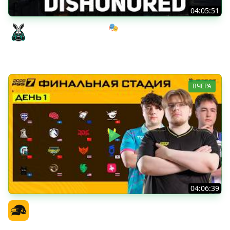
04:05:51
Мрачный стелс-экшен 🎭 Dishonored [PC 2012] #1
Amway921
ВЧЕРА
04:06:39
PGS 7 - Финальная Стадия - День 1
Официальный канал