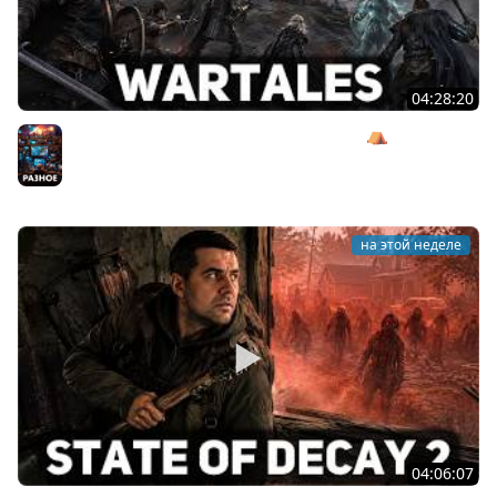
04:28:20
Сражаемся с Кагалом призраком Харага ⛺ Wartales
[PC 2021] #7
Разное
на этой неделе
04:06:07