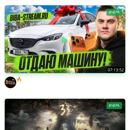
ВЧЕРА
07:13:52
🔥ВЫИГРАЙ АВТОМОБИЛЬ БИБЫ! ● ЧИЛ В РАНДОМЕ!
BEOWULF422
ВЧЕРА