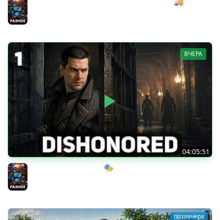
Начинаем мексиканский развоз под музыку 🚚
SnowRunner [PC 2020] #28
Разное
ВЧЕРА
04:05:51
Мрачный стелс-экшен 🎭 Dishonored [PC 2012] #1
Разное
позавчера