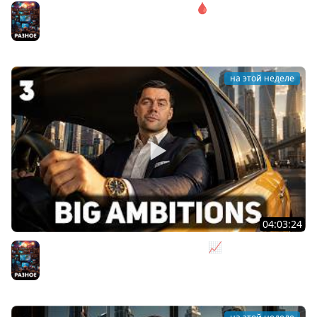
Соло. Сложность запредельная 🩸 State of Decay 2
[PC 2018]
Разное
на этой неделе
04:03:24
Я бизнесмен. Такси - это для души 📈 Big Ambitions
[PC 2023] #3
Разное