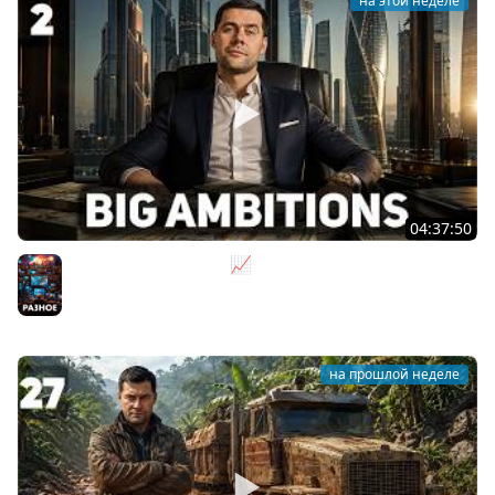
на этой неделе
04:37:50
Не на дядю, а на себя 📈 Big Ambitions [PC 2023] #2
Разное
на прошлой неделе