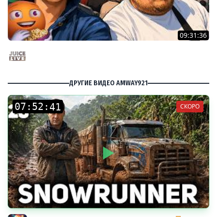
09:31:36
Скуф-патруль | IRL Cтрим от 01/08/2026
Juice Live
ДРУГИЕ ВИДЕО AMWAY921
:
:
СКОРО