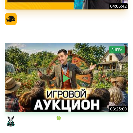
04:06:42
PGS 7 - Финальная Стадия - День 1
Официальный канал
ВЧЕРА
03:25:00
ИГРОВОЙ АУКЦИОН 🍀 Во что играем в конце лета?
Amway921