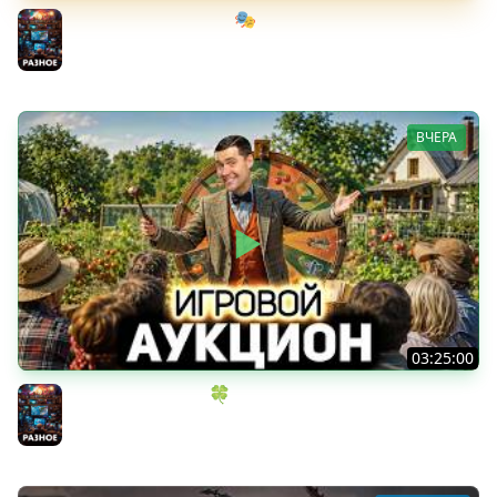
Мрачный стелс-экшен 🎭 Dishonored [PC 2012] #1
Разное
ВЧЕРА
03:25:00
ИГРОВОЙ АУКЦИОН 🍀 Во что играем в конце лета?
Разное