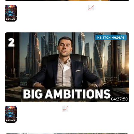
Я бизнесмен. Такси - это для души 📈 Big Ambitions
[PC 2023] #3
Разное
на этой неделе
04:37:50
Не на дядю, а на себя 📈 Big Ambitions [PC 2023] #2
Разное