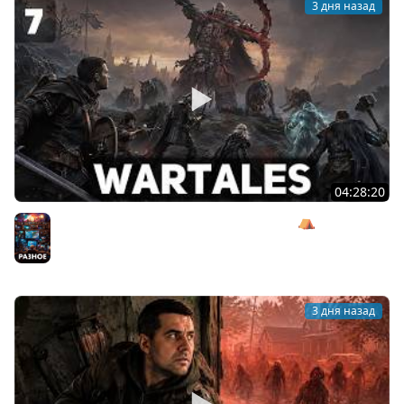
3 дня назад
04:28:20
Сражаемся с Кагалом призраком Харага ⛺ Wartales
[PC 2021] #7
Разное
3 дня назад