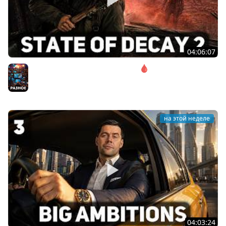
04:06:07
Соло. Сложность запредельная 🩸 State of Decay 2
[PC 2018]
Разное
на этой неделе
04:03:24