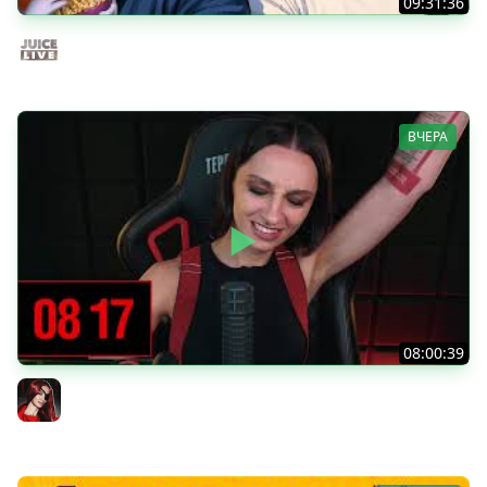
09:31:36
Скуф-патруль | IRL Cтрим от 01/08/2026
Juice Live
ВЧЕРА
08:00:39
[СТРИМ] БОДРАЯ ПЯТНИЦА С BRM | БШБ-ШНЫЕ НОВОСТИ
| GEARS OF WAR: E-DAY | GOTHIC 1 REMAKE | 07.08.26
BRM