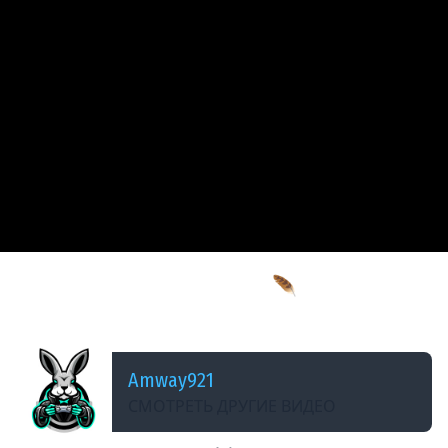
ДОБАВЛЕНО: 2 МЕСЯЦА НАЗАД
Василиса и русалка Евдокия 🪶 Чёрная книга
[PC 2021] #4
Amway921
СМОТРЕТЬ ДРУГИЕ ВИДЕО