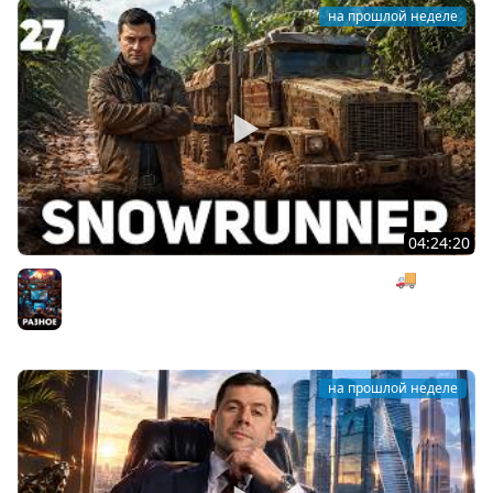
на прошлой неделе
04:24:20
Безумная деревянная операция под музыку 🚚
SnowRunner [PC 2020] #27
Разное
на прошлой неделе