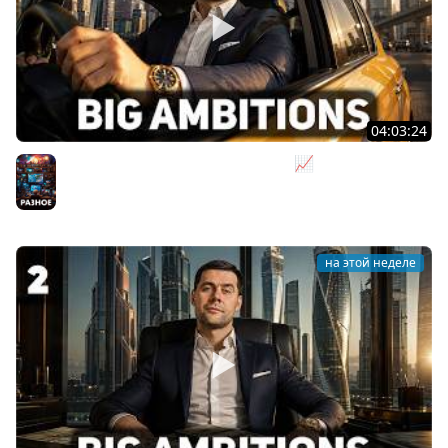
04:03:24
Я бизнесмен. Такси - это для души 📈 Big Ambitions
[PC 2023] #3
Разное
на этой неделе