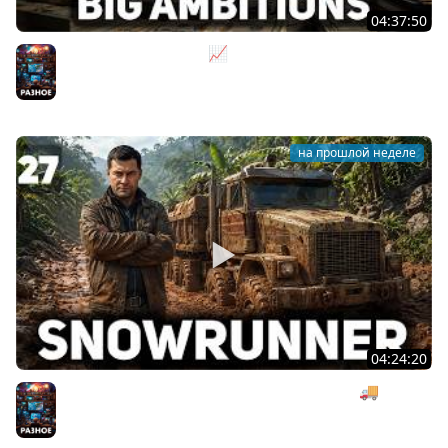
04:37:50
Не на дядю, а на себя 📈 Big Ambitions [PC 2023] #2
Разное
на прошлой неделе
04:24:20
Безумная деревянная операция под музыку 🚚
SnowRunner [PC 2020] #27
Разное