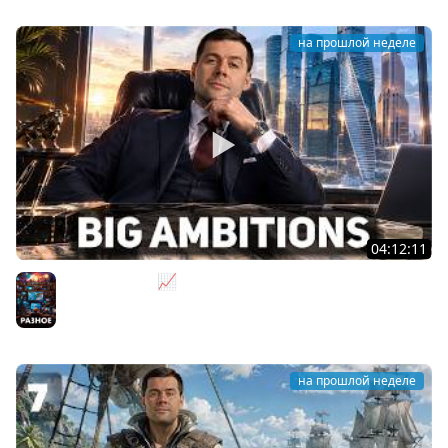
на прошлой неделе
04:12:11
За деньги - Да 📈 Big Ambitions [PC 2023]
Разное
на прошлой неделе