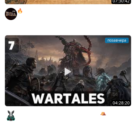
07:30:42
🔥ОТБЕРИ У БИБЫ КОРОБКИ! ● РОЗЫГРЫШ
АВТОМОБИЛЯ!
BEOWULF422
позавчера
04:28:20
Сражаемся с Кагалом призраком Харага ⛺ Wartales
[PC 2021] #7
Amway921