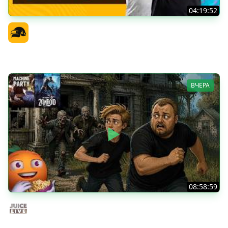
04:19:52
PGS 7 - Стадия Победителей
Официальный канал
ВЧЕРА
08:58:59
Общение | Project Zomboid | Cтрим от 02/08/2026
Juice Live