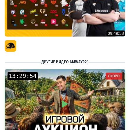
09:48:53
PGS 7 - Групповая Стадия
Официальный канал
ДРУГИЕ ВИДЕО AMWAY921
:
:
СКОРО