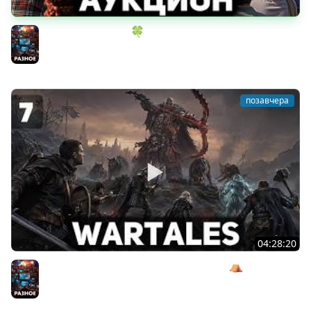
ИГРОВОЙ АУКЦИОН 🍀 Во что играем в конце лета?
Разное
позавчера
04:28:20
Сражаемся с Кагалом призраком Харага ⛺ Wartales
[PC 2021] #7
Разное