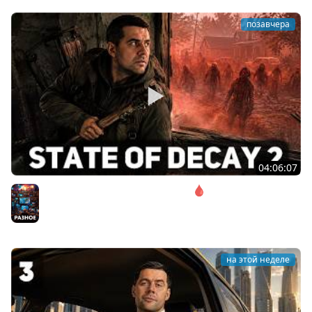
позавчера
04:06:07
Соло. Сложность запредельная 🩸 State of Decay 2
[PC 2018]
Разное
на этой неделе