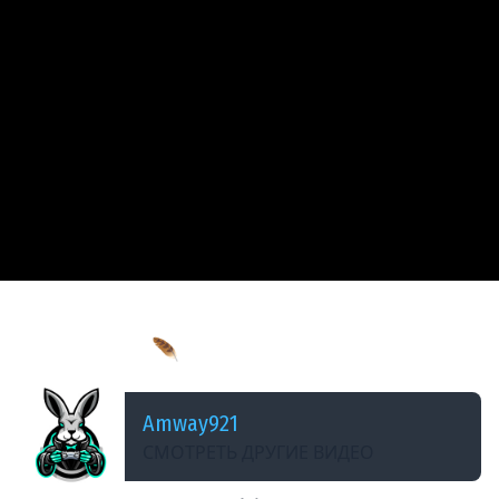
ДОБАВЛЕНО: 2 МЕСЯЦА НАЗАД
Василиса и ворон отправляются к
папоротнику 🪶 Чёрная книга [PC 2021] #8
Amway921
СМОТРЕТЬ ДРУГИЕ ВИДЕО