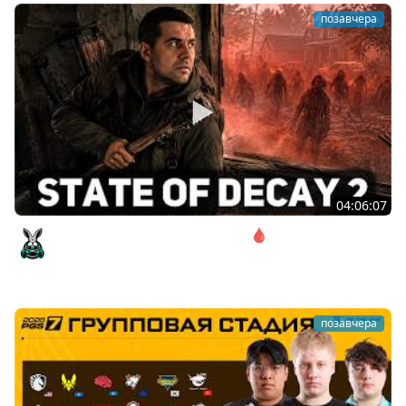
позавчера
04:06:07
Соло. Сложность запредельная 🩸 State of Decay 2
[PC 2018]
Amway921
позавчера