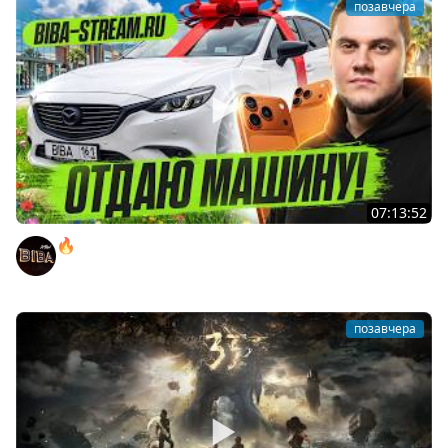
позавчера
07:13:52
🔥ВЫИГРАЙ АВТОМОБИЛЬ БИБЫ! ● ЧИЛ В РАНДОМЕ!
BEOWULF422
позавчера