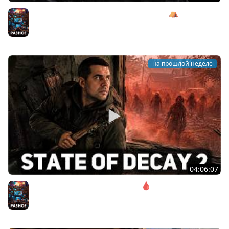
Сражаемся с Кагалом призраком Харага ⛺ Wartales
[PC 2021] #7
Разное
на прошлой неделе
04:06:07
Соло. Сложность запредельная 🩸 State of Decay 2
[PC 2018]
Разное