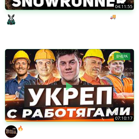
04:11:55
Начинаем мексиканский развоз под музыку 🚚
SnowRunner [PC 2020] #28
Amway921
ВЧЕРА
07:10:17
🔥БИБА ПРОТИВ ТОП-1 КОМАНДЫ- ЭНЕМИ! ●
КИБЕРСПОРТ!