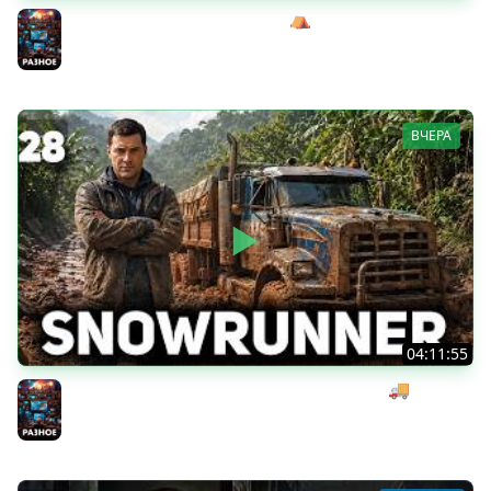
Жуткий босс-кабан Эримантос ⛺ Wartales [PC 2021] #8
Разное
ВЧЕРА
04:11:55
Начинаем мексиканский развоз под музыку 🚚
SnowRunner [PC 2020] #28
Разное