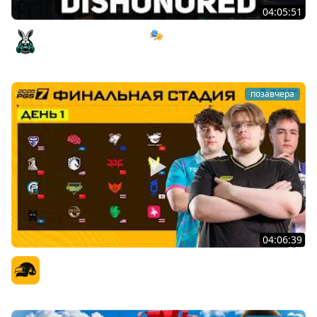
04:05:51
Мрачный стелс-экшен 🎭 Dishonored [PC 2012] #1
Amway921
позавчера
04:06:39
PGS 7 - Финальная Стадия - День 1
Официальный канал