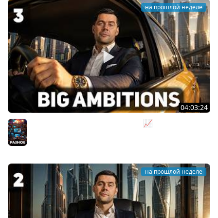
на прошлой неделе
04:03:24
Я бизнесмен. Такси - это для души 📈 Big Ambitions
[PC 2023] #3
Разное
на прошлой неделе