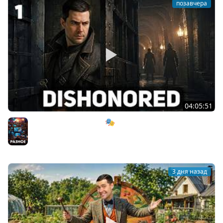
позавчера
04:05:51
Мрачный стелс-экшен 🎭 Dishonored [PC 2012] #1
Разное
3 дня назад