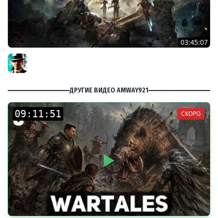
03:45:07
Экспедиция 39+ ★ Clair Obscur: Expedition 33
Gleborg
ДРУГИЕ ВИДЕО AMWAY921
:
:
СКОРО