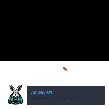
ДОБАВЛЕНО: 2 МЕСЯЦА НАЗАД
Вскрываем еловую печать 🪶 Чёрная книга
[PC 2021] #7
Amway921
СМОТРЕТЬ ДРУГИЕ ВИДЕО