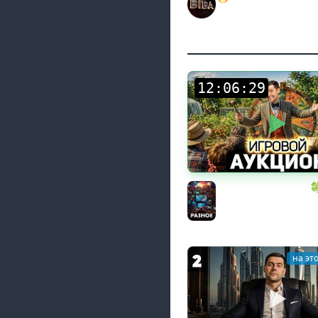
РОЗЫГРЫШ АВТОМОБ
BEOWULF422
:
:
ИГРОВОЙ АУКЦИОН 
играем в конце лета
Разное
на эт