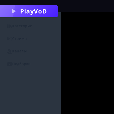
PlayVoD
Категории
Стримы
Каналы
Подборки