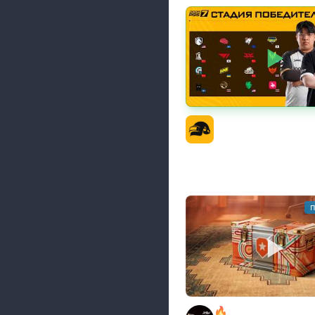
PGS 7 - Стадия Побе
Официальный кана
п
🔥ОТБЕРИ У БИБЫ КО