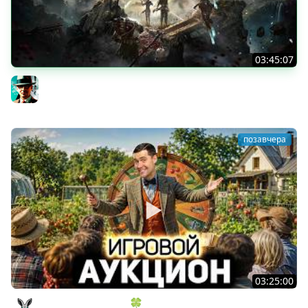
03:45:07
Экспедиция 39+ ★ Clair Obscur: Expedition 33
Gleborg
позавчера
03:25:00
ИГРОВОЙ АУКЦИОН 🍀 Во что играем в конце лета?