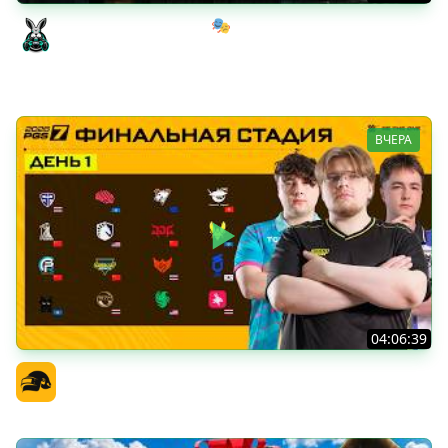
Мрачный стелс-экшен 🎭 Dishonored [PC 2012] #1
Amway921
ВЧЕРА
04:06:39
PGS 7 - Финальная Стадия - День 1
Официальный канал