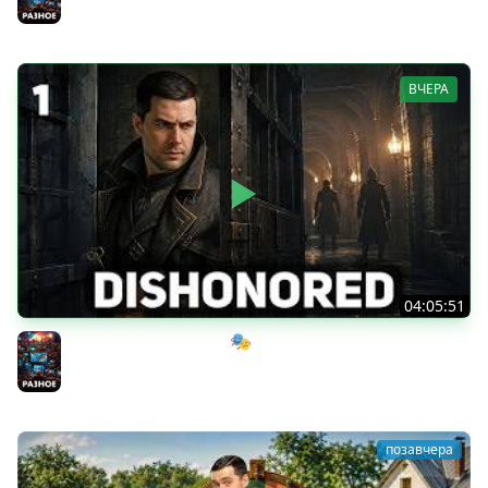
Разное
ВЧЕРА
04:05:51
Мрачный стелс-экшен 🎭 Dishonored [PC 2012] #1
Разное
позавчера