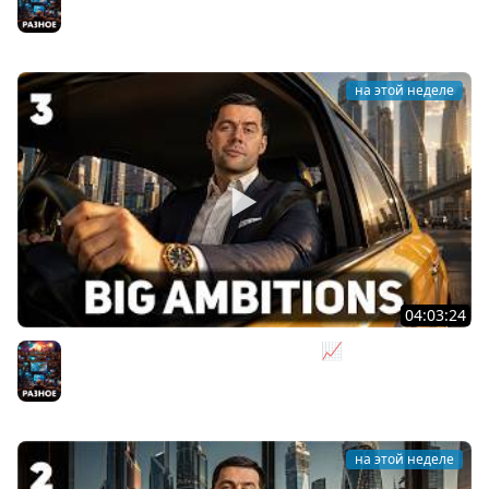
[PC 2018]
Разное
на этой неделе
04:03:24
Я бизнесмен. Такси - это для души 📈 Big Ambitions
[PC 2023] #3
Разное
на этой неделе