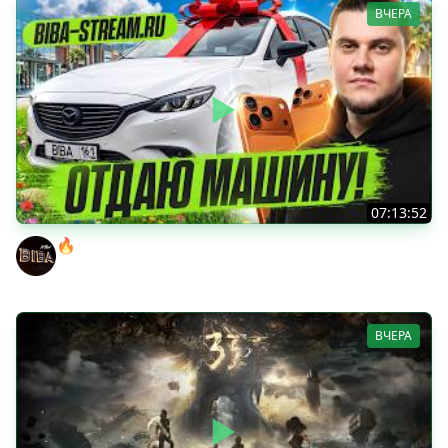
ВЧЕРА
07:13:52
🔥ВЫИГРАЙ АВТОМОБИЛЬ БИБЫ! ● ЧИЛ В РАНДОМЕ!
BEOWULF422
ВЧЕРА