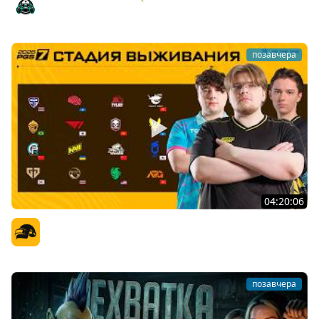
Amway921
позавчера
04:20:06
PGS 7 - Стадия Выживания
Официальный канал
позавчера