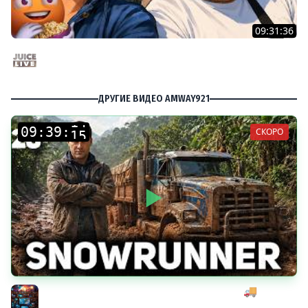
09:31:36
Скуф-патруль | IRL Cтрим от 01/08/2026
Juice Live
ДРУГИЕ ВИДЕО AMWAY921
:
:
СКОРО
Начинаем мексиканский развоз под музыку 🚚
SnowRunner [PC 2020] #28