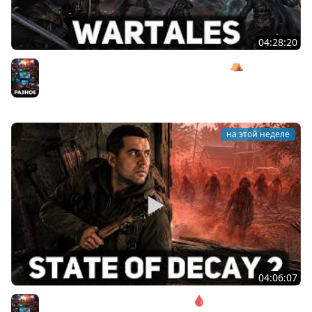
04:28:20
Сражаемся с Кагалом призраком Харага ⛺ Wartales
[PC 2021] #7
Разное
на этой неделе
04:06:07
Соло. Сложность запредельная 🩸 State of Decay 2