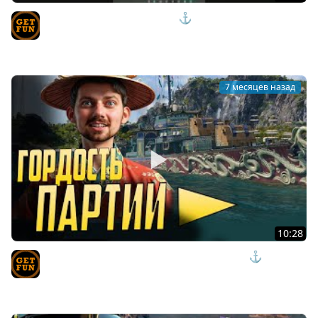
Горделивый КАЧАТЬ или НЕТ ⚓ ОЦЕНКА ВЕТКИ Мир
Кораблей
TVgetfun
7 месяцев назад
10:28
ЗВЕЗДА ТРОЕЦАРСТВИЯ - Huang Long Chuan ⚓ОБЗОР
Мир Кораблей
TVgetfun