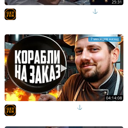
25:31
НАСТОЯЩИЙ ЧИТ ДЛЯ ТВОЕГО ЛИНКОРА ⚓ Мир
Кораблей
TVgetfun
7 месяцев назад
04:14:08
ПЯТНИЧНЫЕ КОРАБЛИ НА ЗАКАЗ ⚓ мир кораблей
TVgetfun