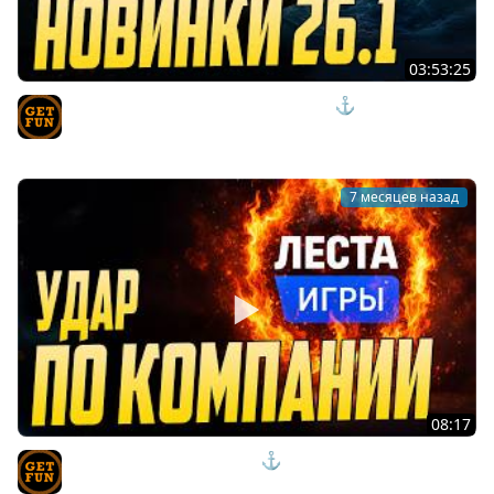
03:53:25
ЧТО ТАМ НОВЕНЬКОГО В ОБНОВЕ 26.1 ⚓ мир кораблей
TVgetfun
7 месяцев назад
08:17
LESTA ВТЯНУЛИ В СКАНДАЛ⚓#полундра Мир
Кораблей