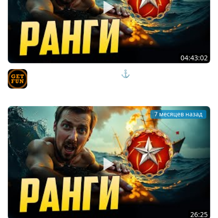
04:43:02
ПРОВЕРЯЮ УДАЧУ В РАНГАХ 2⚓ мир кораблей
TVgetfun
7 месяцев назад
26:25