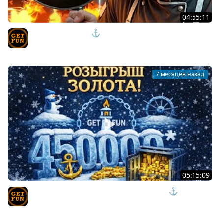
04:55:11
КОРАБЛИ НА ЗАКАЗ ⚓ мир кораблей
TVgetfun
7 месяцев назад
05:15:09
РОЗЫГРЫШ 450К ЗОЛОТА СРЕДИ ЗРИТЕЛЕЙ ⚓мир
кораблей
TVgetfun