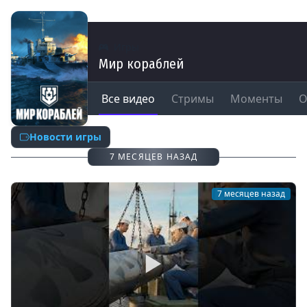
Игры
Мир кораблей
Все видео
Стримы
Моменты
О
Новости игры
7 МЕСЯЦЕВ НАЗАД
7 месяцев назад