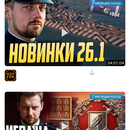
7 месяцев назад
04:01:04
ПМК МОНСТР И ДРУГИЕ НОВИНКИ 26.1 ⚓ мир кораблей
TVgetfun
7 месяцев назад