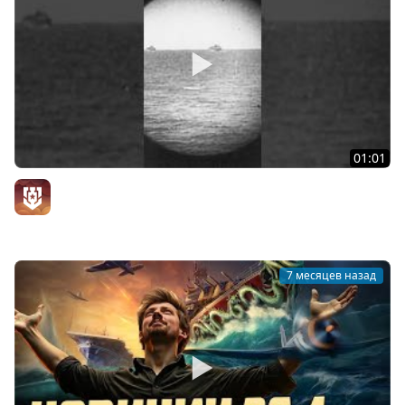
01:01
Назначение подводных лодок США #МорскиеЛегенды
#МирКораблей #ЛестаИгры
Официальный канал
7 месяцев назад