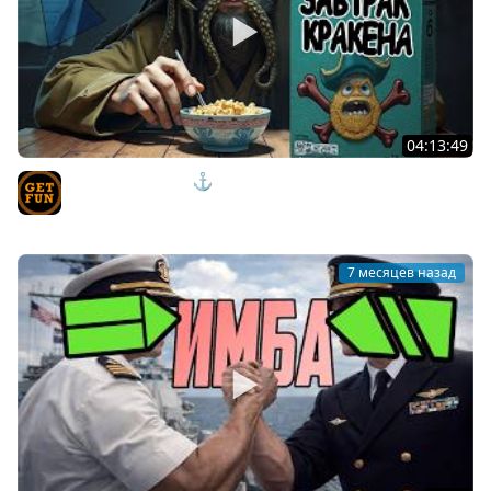
04:13:49
ЗАВТРАК КРАКЕНА ⚓ мир кораблей
TVgetfun
7 месяцев назад