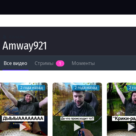
Каналы
Amway921
Все видео
Стримы
Моменты
1
2 года назад
2 года назад
2 г