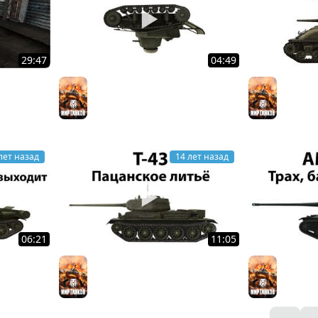
29:47
04:49
огатыря
Баг муви 2
M4 Sher
Мир танков
Мир тан
лет назад
14 лет назад
06:21
11:05
входит и
Т-43 - Пацанское литьё
AMX 50B 
Мир танков
Мир тан