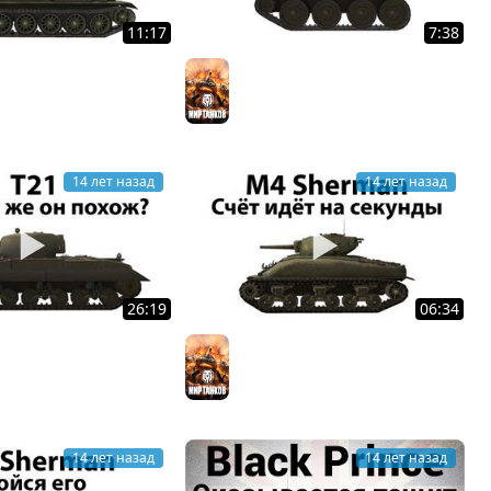
11:17
7:38
низу списка
T71 - Дерзкая маслёнка
ков
Мир танков
14 лет назад
14 лет назад
26:19
06:34
 кого же он похож?
M4 Sherman - Счёт идёт на
ков
секунды
Мир танков
14 лет назад
14 лет назад