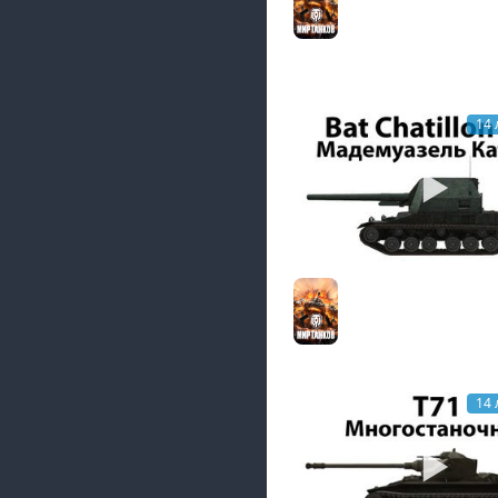
Мир танков
14 
Bat Chatillon 155 -
Мадемуазель Катюш
Мир танков
14 