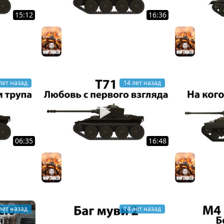
15:12
16:36
к
T71 - Навеки в моём сердце
Т-43 - В
Мир танков
Мир тан
лет назад
14 лет назад
06:35
16:48
 три трупа
T71 - Любовь с первого
T21 - На
Мир тан
взгляда 19,58*
Мир танков
лет назад
14 лет назад