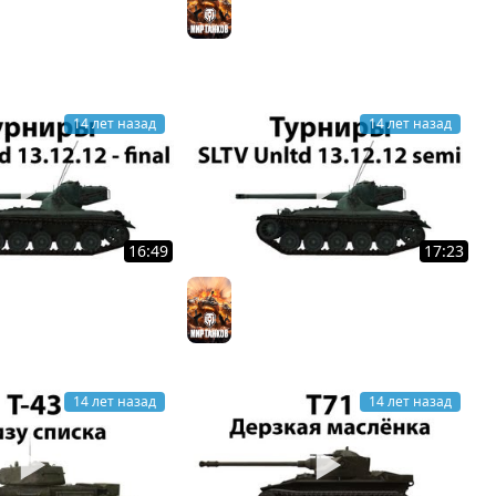
ков
скороговорка
Мир танков
14 лет назад
14 лет назад
16:49
17:23
r Unltd 13.12.2012
Starladder Unltd 13.12.2012
Полуфинал
ков
Мир танков
14 лет назад
14 лет назад