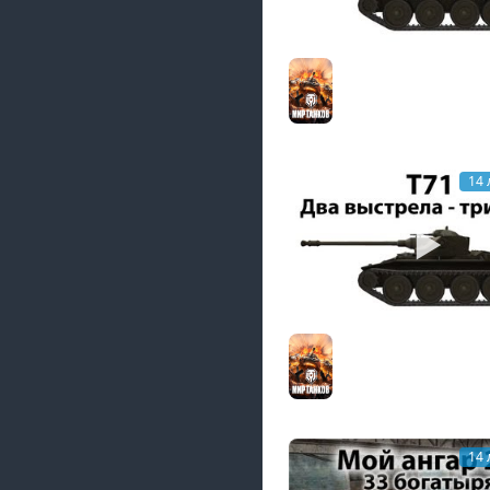
T71 - Многостаночни
Мир танков
14 
T71 - Два выстрела -
Мир танков
14 