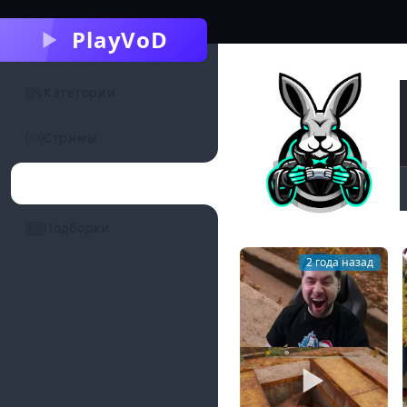
PlayVoD
Категории
Стримы
Каналы
Подборки
2 года назад