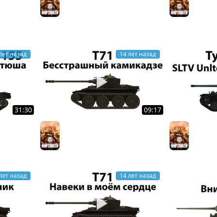
Мир танков
Мир тан
лет назад
14 лет назад
31:30
09:17
T71 - Бесстрашный камикадзе
Starladde
Мир танков
а
Финал
Мир тан
лет назад
14 лет назад