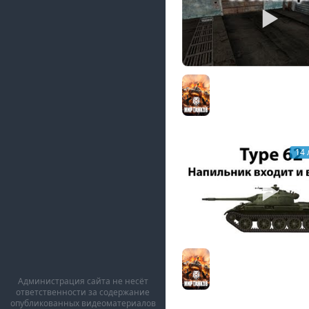
Мой ангар 2.0 - 33 б
Мир танков
14 
Type 62 - Напильник 
выходит
Мир танков
Администрация сайта не несёт
ответственности за содержание
опубликованных видеоматериалов