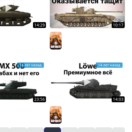
14:29
10:17
man - Бойся его
Black Prince - Оказывается
ков
тащит
Мир танков
14 лет назад
14 лет назад
23:56
14:03
- Трах, бабах и нет его
Lowe - Премиумное всё
ков
Мир танков