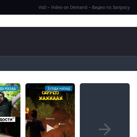
VoD – Video on Demand – Видео по Запросу
ода назад
3 года назад