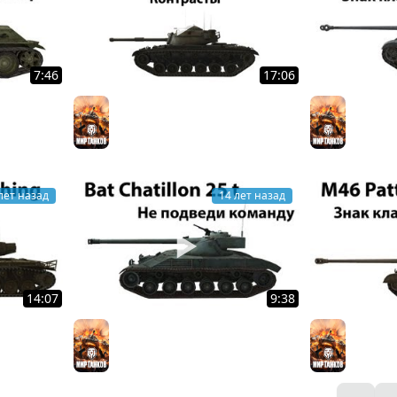
7:46
17:06
M48A1 - Контрасты
PzKpfw V
Мир танков
Мир тан
лет назад
14 лет назад
14:07
9:38
- Фарм
Bat Chatillon 25 t - Не подведи
M46 Pat
Мир тан
команду
Мир танков