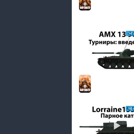
оружию
Мир танков
14 
AMX 13 90 - Турниры:
Мир танков
14 