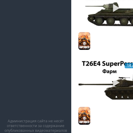
А-20 - Мастер
Мир танков
14 
T26E4 SuperPershing 
Мир танков
Администрация сайта не несёт
ответственности за содержание
опубликованных видеоматериалов