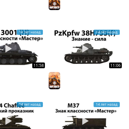
ков
Мир танков
14 лет назад
14 лет назад
11:58
11:06
 (H) - Мастер
Pz.Kpfw. 38H 735 (f) - Знание -
ков
сила
Мир танков
14 лет назад
14 лет назад