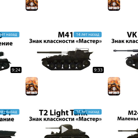
Мир тан
Двенадцать (для ЛРН)
Мир танков
лет назад
14 лет назад
9:24
9:33
 введение
M41 - Мастер
VK 30.01
Мир танков
Мир тан
лет назад
14 лет назад