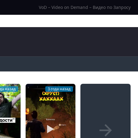
VoD – Video on Demand – Видео по Запросу
ода назад
3 года назад