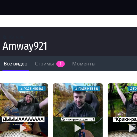
Каналы
Amway921
Все видео
Стримы
Моменты
1
2 года назад
2 года назад
2 г