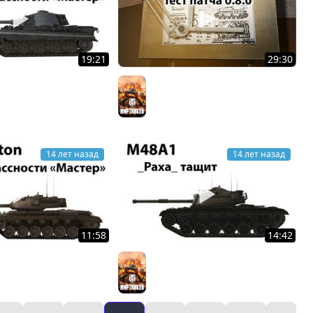
19:21
29:30
IB Tiger II - Мастер
Занимательная физика 3 - Тест
ков
патча 0.8.0
Мир танков
14 лет назад
14 лет назад
11:58
14:42
ton - Мастер
M48A1 - _Paxa_ тащит
ков
Мир танков