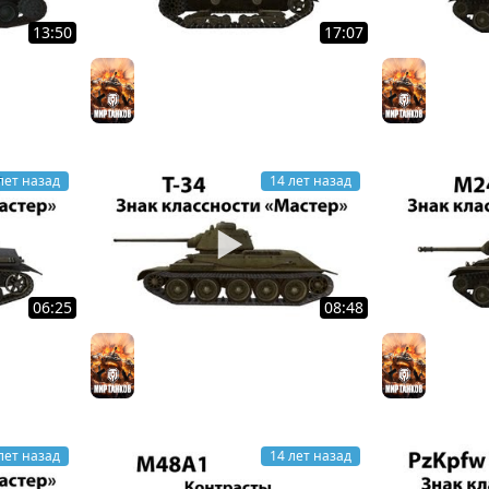
13:50
17:07
ое катание
T2 Light Tank - Мастер
M24 Cha
Мир танков
проказн
Мир тан
лет назад
14 лет назад
06:25
08:48
ер
Т-34 - Кто ж о нём не слышал
M24 Cha
Мир танков
Мир тан
лет назад
14 лет назад