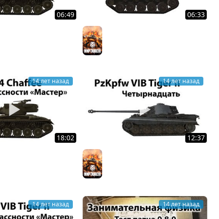
06:49
06:33
ffee - Маленький
M37 - Мастер
Мир танков
ик
ков
14 лет назад
14 лет назад
18:02
12:37
ffee - Мастер
PzKpfw VIB Tiger II -
ков
Четырнадцать
Мир танков
14 лет назад
14 лет назад