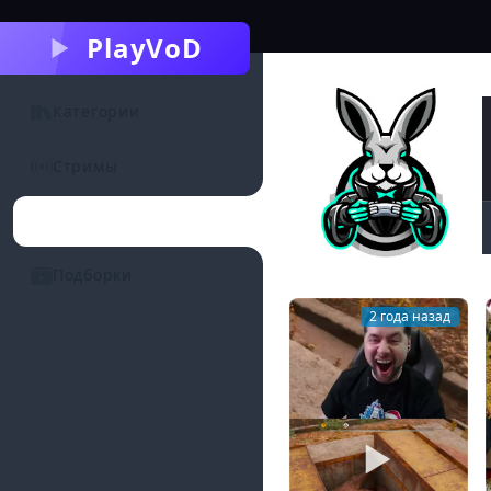
PlayVoD
Категории
Стримы
Каналы
Подборки
2 года назад