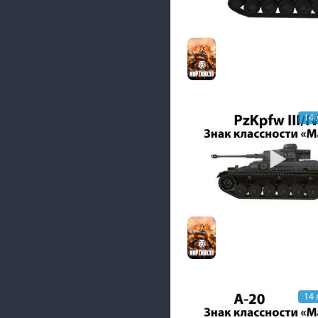
Lorraine155 51 - Парн
Мир танков
14 
Pz.Kpfw. III/IV - Маст
Мир танков
14 