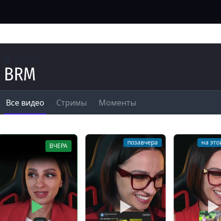
Каналы
BRM
Все видео
Стримы
Моменты
позавчера
на это
ВЧЕРА