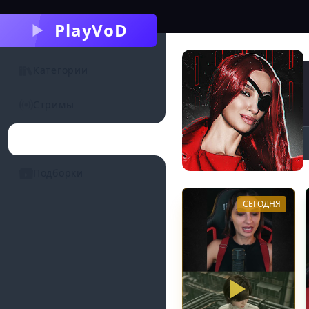
PlayVoD
Категории
Стримы
Каналы
Подборки
СЕГОДНЯ