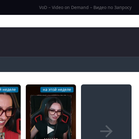
VoD – Video on Demand – Видео по Запросу
й неделе
на этой неделе