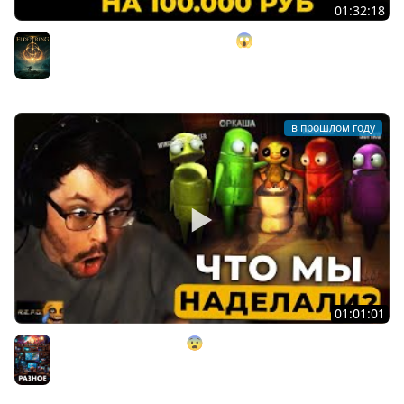
01:32:18
ПОТРАТИЛ 100.000 р. НА ТУРИК 😱 И вот что вышло... ►
Турнир Кекса в Elden Ring Nightreign
Elden Ring
в прошлом году
01:01:01
AБУ3EPЫ ДОИГРАЛИСЬ 😨 ► R.E.P.O.
Разное