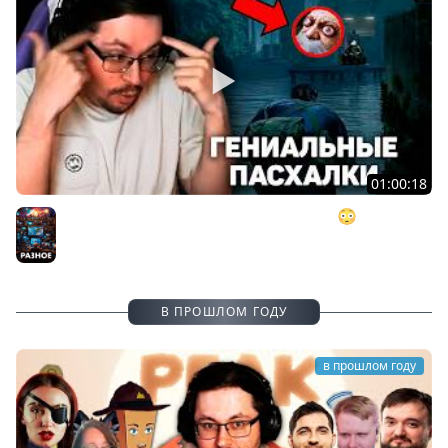
01:00:18
Что скрывает METAL GEAR SOLID 3 DELTA?! 😳
ГЕНИАЛЬНЫЕ ПАСХАЛКИ
Разное
В ПРОШЛОМ ГОДУ
в прошлом году