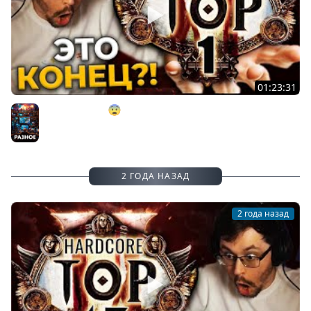
01:23:31
РАДИ ЭТОГО??? 😨 150 часов СТРАДАНИЙ! ТОП-1 ► Path
of Exile 2
Разное
2 ГОДА НАЗАД
2 года назад