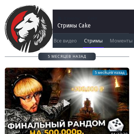
Каналы
Cake
Стримы Cake
Все видео
Стримы
Моменты
5 МЕСЯЦЕВ НАЗАД
5 месяцев назад