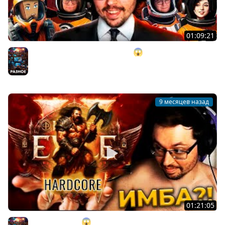
01:09:21
ЛETAЛьHOE БИНГО на 100.000р. 😱 ТУРНИР СТРИМЕРОВ
► LETHAL COMPANY
Разное
9 месяцев назад
01:21:05
СОБРАЛ ИМБУ?! 😱 И вот что вышло... БИЛД для