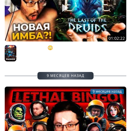
01:02:22
НОВЫЕ КЛАСС?! 😳 Попробовал и вот что хочу
сказать... ► Path of Exile 2
Разное
9 МЕСЯЦЕВ НАЗАД
9 месяцев назад