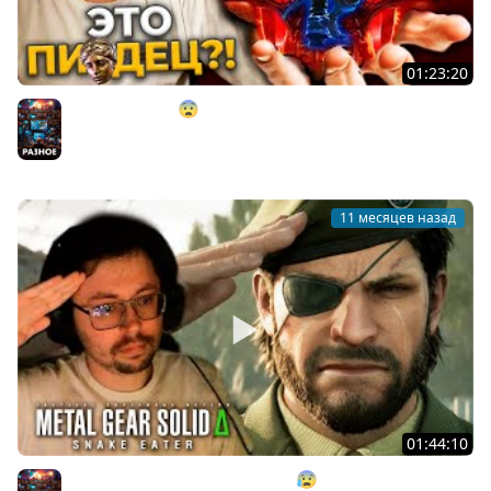
01:23:20
СОБРАЛ ИМБУ!? 😨 И вот что вышло... ► Path of Exile 2
(XAPДKOP)
Разное
11 месяцев назад
01:44:10
Вот почему КОДЗИМА — ГЕНИЙ! 😰 ФИНАЛ ► Metal