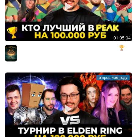
01:05:04
Покори PEAK - Забери 100 000 р. ► Турнир Кекса 🏆
Elden Ring
в прошлом году