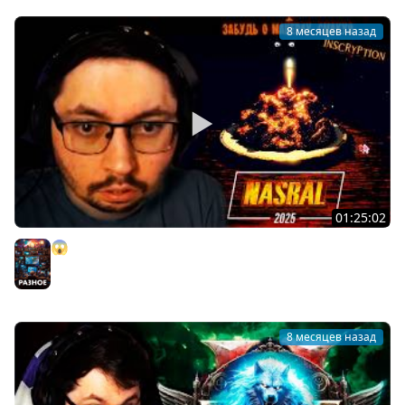
8 месяцев назад
01:25:02
😱 ОНИ РЕАЛЬНО ДОБАВИЛИ МЕНЯ В ИГРУ??? ► NASRAL
2025 в Inscryption (AУKЦИOH №1)
Разное
8 месяцев назад