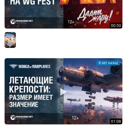
00:50
Дадим жару вместе на WG Fest 2018!
World of Warplanes
8 лет назад
01:08