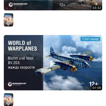
03:32
Новые бомбардировщики: Классический немецкий
дизайн!
World of Warplanes
7 лет назад
01:09
Blohm und Voss BV P.203: Жажда Скорости
World of Warplanes