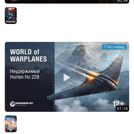
00:34
Steel Division II в WGC
Разное
7 лет назад
01:18
Неудержимый Horten Ho 229
World of Warplanes