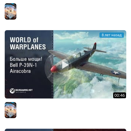
Tachikawa Ki-94-I:The Osuzumebachi
World of Warplanes
8 лет назад
00:46
Больше мощи! Bell P-39-N-1 Aircobra
World of Warplanes