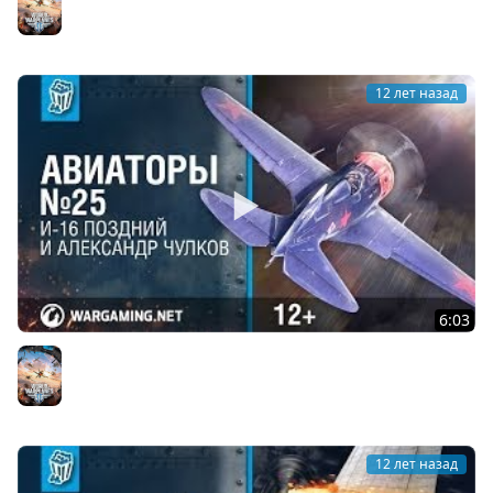
Warplanes]
World of Warplanes
12 лет назад
6:03
И-16 (поздний) и Александр "Arventis" Чулков.
Авиаторы. World of Warplanes
World of Warplanes
12 лет назад