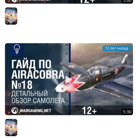
5:00
Стратегия игры в звене. Летная Школа №8. World of
Warplanes
World of Warplanes
12 лет назад
5:30
Гайд по Airacobra. World of Warplanes
World of Warplanes