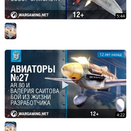
5:44
Вооружен и очень опасен. Гайд по БШ-2. World of
Warplanes
World of Warplanes
12 лет назад
4:22
Ar.80 и Валерия Саитова. Авиаторы. World of Warplanes
World of Warplanes