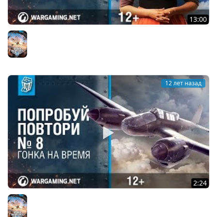
13:00
Разбор полетов. Горячий выпуск №5. World of
Warplanes
World of Warplanes
12 лет назад
2:24
Гонка на время. Попробуй повтори 8. World of
Warplanes
World of Warplanes