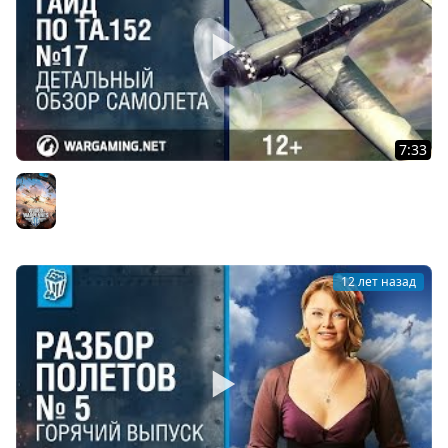
7:33
Гайд по Та.152. World of Warplanes
World of Warplanes
12 лет назад