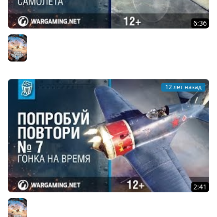
6:36
Британский Шершень. Гайд по Hornet. World of
Warplanes
World of Warplanes
12 лет назад
2:41
Гонка на время №7. Попробуй Повтори. World of
Warplanes