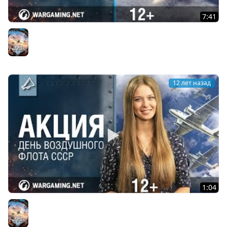
7:41
А6М2 и Денис Кожущенко. Авиаторы. World of
Warplanes
World of Warplanes
12 лет назад
1:04
Акция "День Воздушного Флота СССР". World of
Warplanes
World of Warplanes