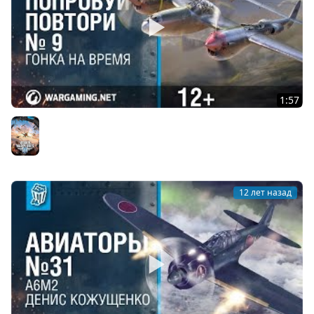
1:57
Попробуй Повтори. Конец второго сезона. World of
Warplanes
World of Warplanes
12 лет назад