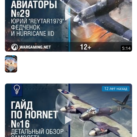
5:14
Hurricane IID и Юрий "Reytar1979" Федченок. World of
Warplanes
World of Warplanes
12 лет назад