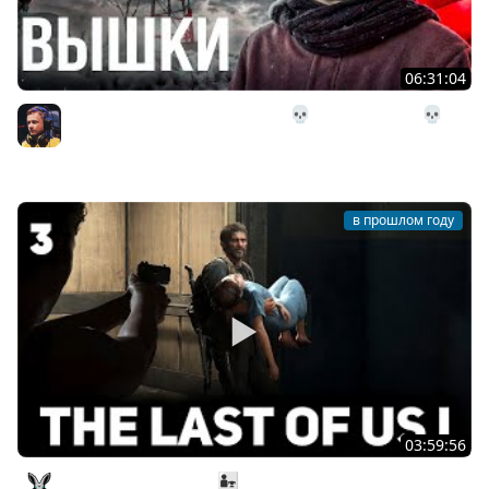
06:31:04
11# Радиовышки на Страдание 💀 The Long Dark 💀
Страдания 191 день
Inspirer
в прошлом году
03:59:56
Джоел спасает Элли 👨‍👧 The Last of Us Part I [PC 2022]