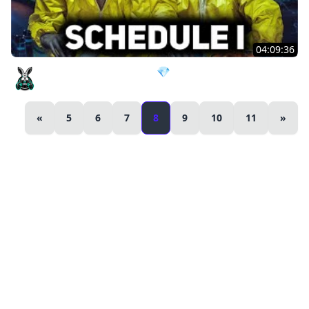
04:09:36
Во все тяжкие с Хрустом 💎 Schedule I [PC 2025]
Amway921
«
5
6
7
8
9
10
11
»