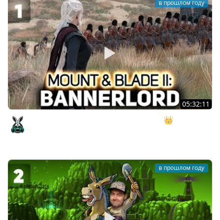
в прошлом году
05:32:11
Мод Игра Престолов - Realm of Thrones 👑 Mount &
Blade II: Bannerlord [PC 2022] #1
Amway921
в прошлом году