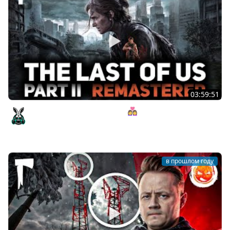
03:59:51
Долгожданный релиз на ПК 👩‍❤️‍👩 The Last of Us Part II:
Remastered [PC 2025] #1
Amway921
в прошлом году