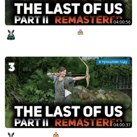
04:00:56
Милая девочка со стадиона 👩‍❤️‍👩 The Last of Us Part II:
Remastered [PC 2025] #4
Amway921
в прошлом году
04:00:37
Встречайте Эбби 👩‍❤️‍👩 The Last of Us Part II: Remastered