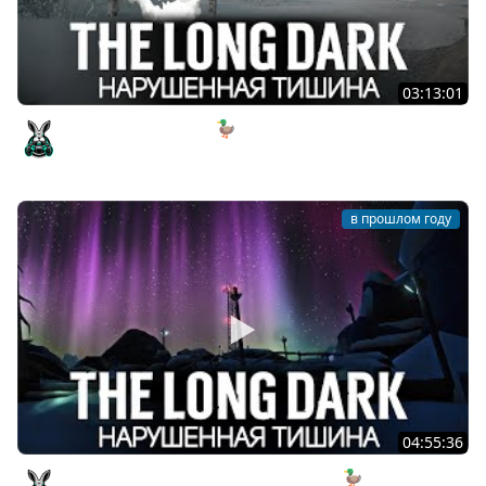
03:13:01
Жизнь после смерти 🦆 The Long Dark [PC 2014] #25
Amway921
в прошлом году
04:55:36
Ищем секретные альфа бета бункеры 🦆 The Long Dark