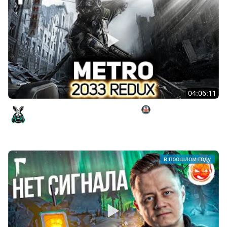
04:06:11
Осторожно, двери закрываются 🚇 Metro ★2033★
Redux [PC 2014] #1
Amway921
в прошлом году