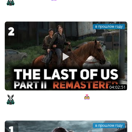
[PC 2025] #3
Amway921
в прошлом году
04:02:51
Как же они друг друга ненавидят 👩‍❤️‍👩 The Last of Us
Part II: Remastered [PC 2025] #2
Amway921
в прошлом году