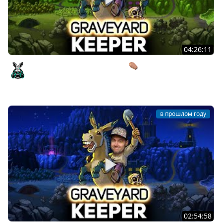
04:26:11
Грядки, покойники и котлетки⚰️ Graveyard Keeper [PC
2018] #2
Amway921
в прошлом году
02:54:58