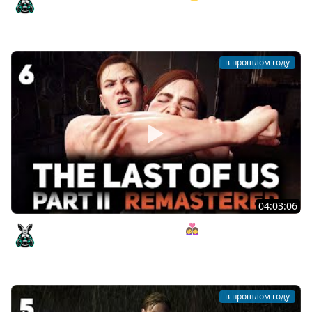
Bannerlord v1.2.12 [PC 2022] #18
Amway921
в прошлом году
04:03:06
Финал. Победителей не будет 👩‍❤️‍👩 The Last of Us Part II:
Remastered [PC 2025] #6
Amway921
в прошлом году