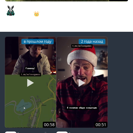
Подружились с Матерью Драконов. Мод Realm of
Thrones 👑 Mount & Blade II: Bannerlord [PC 2022] #3
Amway921
в прошлом году
2 года назад
00:58
00:51