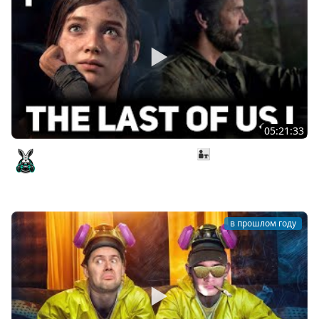
05:21:33
Джоэл впервые встречает Элли 👨‍👧 The Last of Us Part
I [PC 2022] #1
Amway921
в прошлом году