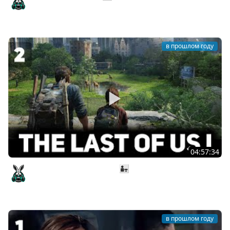
#3
Amway921
в прошлом году
04:57:34
Джоел даёт Элли оружие 👨‍👧 The Last of Us Part I [PC
2022] #2
Amway921
в прошлом году