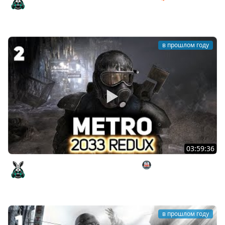
[PC 2014] #24
Amway921
в прошлом году
03:59:36
Артём встречает чёрных у метро 🚇 Metro ★2033★
Redux [PC 2014] #2
Amway921
в прошлом году