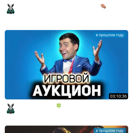
Работаем на кладбище. Коллектив тихий ⚰️ Graveyard
Keeper [PC 2018]
Amway921
в прошлом году
03:10:36
ИГРОВОЙ АУКЦИОН 🍀 Во что играем в апреле?
Amway921
в прошлом году