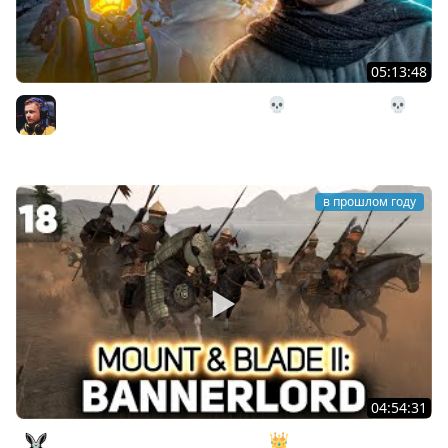
05:13:48
12# Нет Сигнала продолжение 💀 The Long Dark 💀
Страдания 202 день
Inspirer
в прошлом году
04:54:31
Собираем Асерайскую конницу 👑 Mount & Blade II: