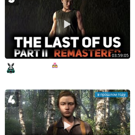
03:59:05
Женская дружба 👩‍❤️‍👩 The Last of Us Part II: Remastered
[PC 2025] #5
Amway921
в прошлом году