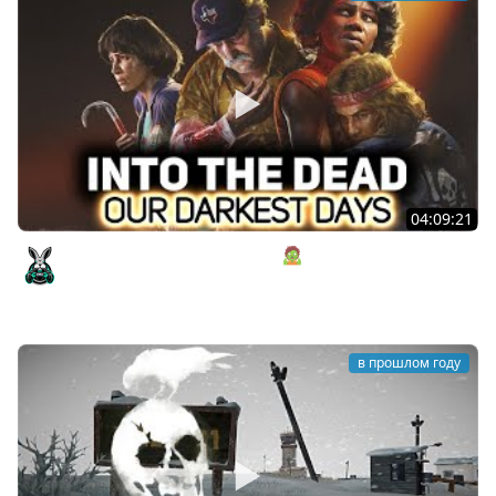
04:09:21
Как можно так назвать игру? 🧟 Into the Dead Our
Darkest Days [PC 2025]
Amway921
в прошлом году