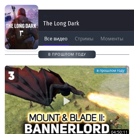
Игры
The Long Dark
Все видео
Стримы
Моменты
В ПРОШЛОМ ГОДУ
в прошлом году
04:50:11