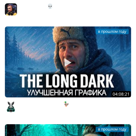
1# ВСЁ С НУЛЯ 💀 The Long Dark
Inspirer
в прошлом году
04:08:21
Смотр новой графики 🦆 The Long Dark [PC 2014] #26
Amway921
в прошлом году