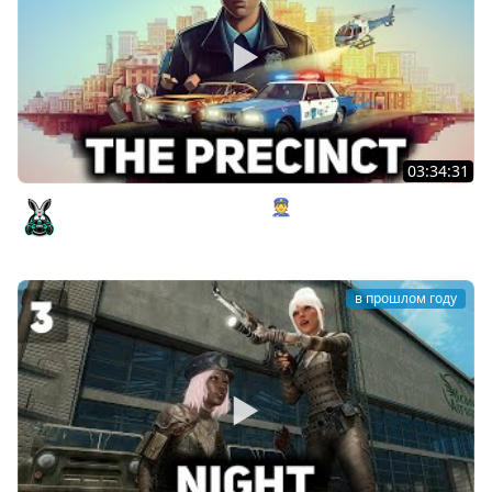
03:34:31
Буду честным полицейским 👮 The Precinct [PC 2025]
Amway921
в прошлом году