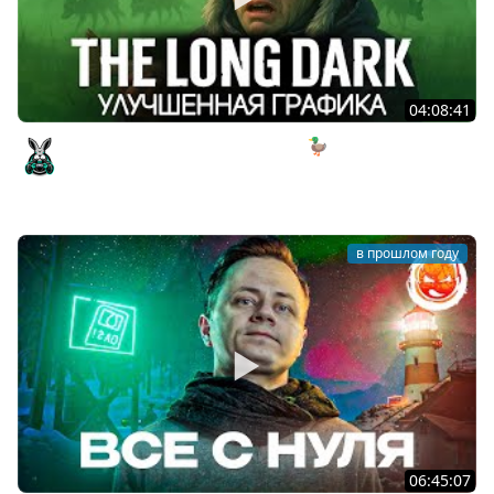
04:08:41
Самая страшная локация в игре 🦆 The Long Dark [PC
2014] #27
Amway921
в прошлом году
06:45:07