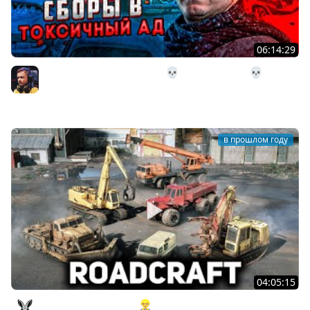
06:14:29
17# Сборы в токсичный АД 💀 The Long Dark 💀
Страдания 250 день
Inspirer
в прошлом году
04:05:15
Наконец, она вышла 👷‍♂️ RoadCraft [PC 2025]