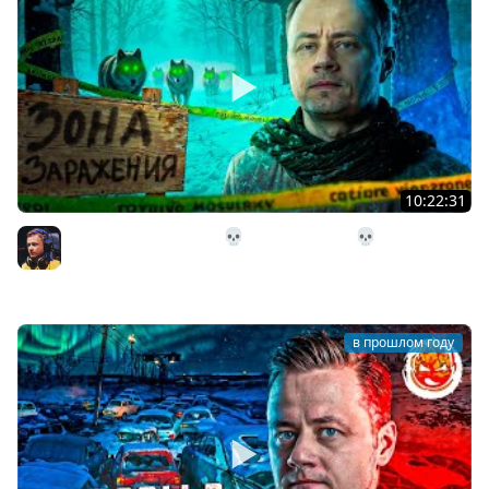
10:22:31
18# ЗОНА ЗАРАЖЕНИЯ 💀 The Long Dark 💀 Страдания
259 день
Inspirer
в прошлом году