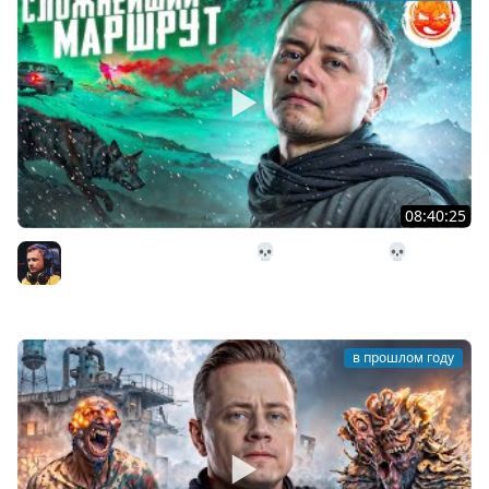
08:40:25
6# Сложнейший Маршрут 💀 The Long Dark 💀
Страдания 75 день
Inspirer
в прошлом году