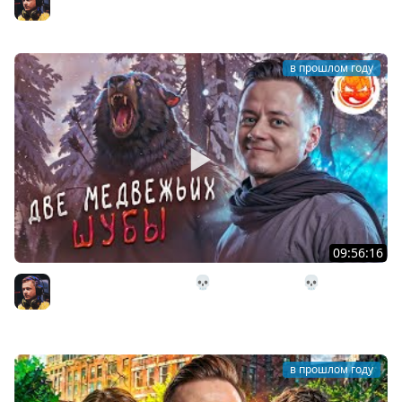
Inspirer
в прошлом году
09:56:16
5# Две медвежьи шубы 💀 The Long Dark 💀 Страдания
55 день
Inspirer
в прошлом году