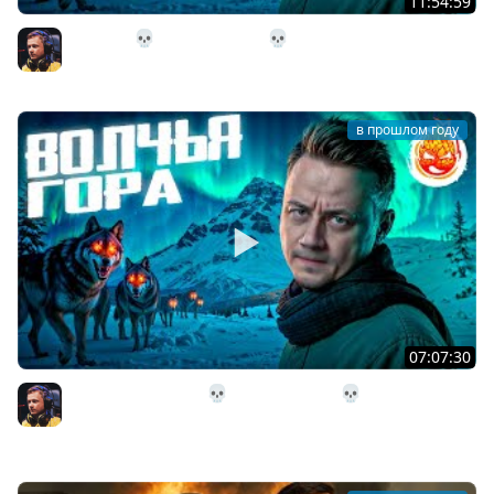
11:54:59
3# СПУСК 💀 The Long Dark 💀 Страдания 23 день
Inspirer
в прошлом году
07:07:30
2# На Волчью Гору 💀 The Long Dark 💀 Страдания 13
день
Inspirer