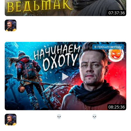
07:37:36
2# ВЕДЬМАК 3: Дикая Охота ★ Бестия из Белого Сада
Inspirer
в прошлом году
08:25:36
4# Начинаем Охоту 💀 The Long Dark 💀 Страдания 42
день
Inspirer