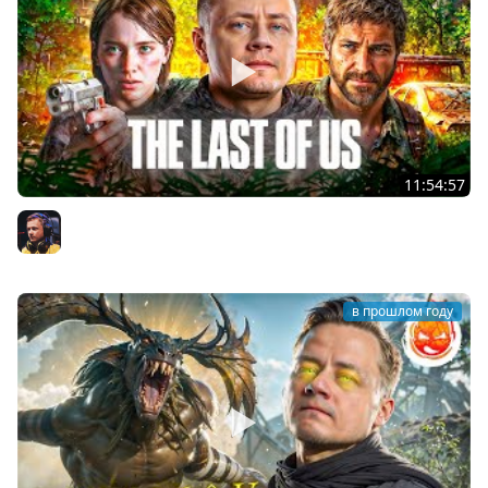
11:54:57
2# The Last of Us ★ Питтсбург
Inspirer
в прошлом году