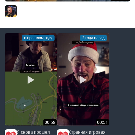
4# ВЕДЬМАК 3: Дикая Охота ★ Костры Новиграда
Inspirer
в прошлом году
2 года назад
00:58
00:51
Я снова прошёл
Странная игровая