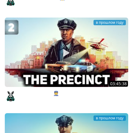
Amway921
в прошлом году
03:45:38
Звони в полицию 👮 The Precinct [PC 2025] #2
Amway921
в прошлом году