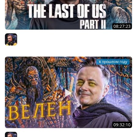
08:27:23
1# The Last of Us: Part II ★ НАЧАЛО
Inspirer
в прошлом году
09:32:10
3# ВЕДЬМАК 3: Дикая Охота ★ ВЕЛЕН