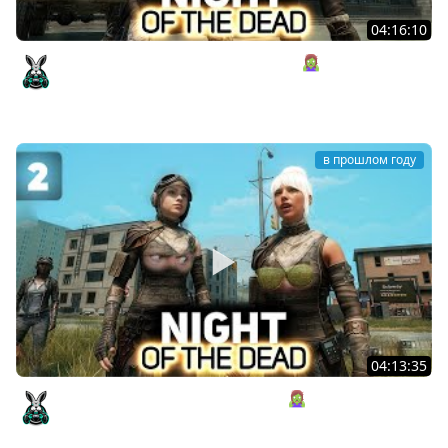
04:16:10
Отправляемся на опасные вылазки 🧟‍♀️ Night of the
Dead [PC 2020] #3
Amway921
в прошлом году
04:13:35
Ищем идеальное место для Базы 🧟‍♀️ Night of the Dead
[PC 2020] #2
Amway921