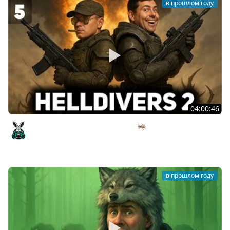
в прошлом году
04:00:46
Разламываем жуков с Хрустом 🦗 Helldivers 2 [PC 2024]
#5
Amway921
в прошлом году