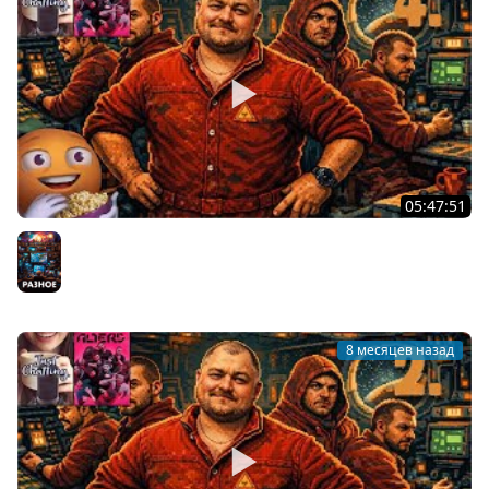
05:47:51
Летим Домой | The Alters - Часть 4 - Финал | Cтрим от
24/12/2025
Разное
8 месяцев назад