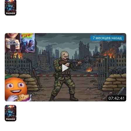
День Гонок | Assetto Corsa EVO | Automobilista 2 |
Wreckfest 2 | Cтрим от 12/01/2026
Разное
7 месяцев назад
07:42:41
Лучшая работа в мире! | Quarantine Zone: The Last
Check | Cтрим от 11/01/2026
Разное