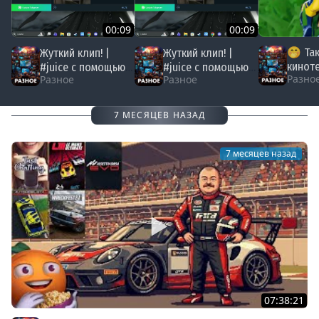
00:09
00:09
🤭 Так
Жуткий клип! |
Жуткий клип! |
киноте
#juice с помощью
#juice с помощью
Разно
Разное
Разное
покаж
#Twitch
#Twitch
7 МЕСЯЦЕВ НАЗАД
7 месяцев назад
07:38:21