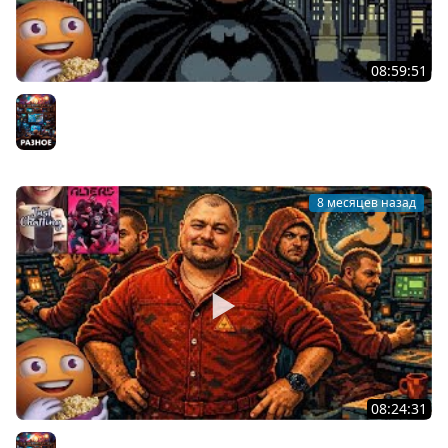
08:59:51
Новогодний Бетман | Batman: Arkham Origins | Часть 1|
Cтрим от 27/12/2025
Разное
8 месяцев назад
08:24:31
1000 Альтеров | The Alters - Часть 3 | Cтрим от