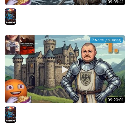
09:03:41
Обоссанный Грааль | Tainted Grail: The Fall of Avalon |
Часть 2 | Cтрим от 07/01/2026
Разное
7 месяцев назад
09:20:01
Обоссанный Грааль | Tainted Grail: The Fall of Avalon |
Часть 1 | Cтрим от 06/01/2026
Разное