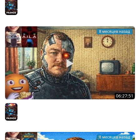
Предновогодний АУК на полное прохождение Игры |
Cтрим от 21/12/2025
Разное
8 месяцев назад
06:27:51
A.I.L.A с Мишей Джусом | Часть 2 | Cтрим от 19/12/2025
Разное
8 месяцев назад