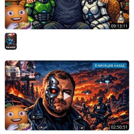
09:13:11
Всратый Хоррор | Среда для моих Чуваков и для 1000
ботов | Cтрим от 17/12/2025
Разное
8 месяцев назад
02:50:51