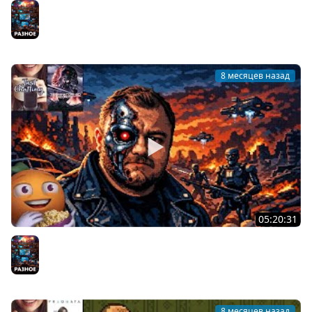
Лучше Звоните Джусу | Terminator 2D: NO FATE | Cтрим
от 16/12/2025 #2
Разное
8 месяцев назад
05:20:31
Лучше Звоните Джусу | Terminator 2D: NO FATE | Cтрим
от 16/12/2025 #1
Разное
8 месяцев назад