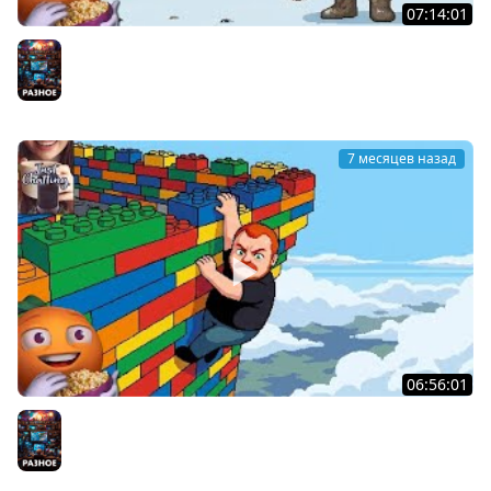
07:14:01
Hail to the Juice | Cтрим от 03/01/2026
Разное
7 месяцев назад
06:56:01
1 Января | Собираем Лего | Cтрим от 01/01/2026
Разное