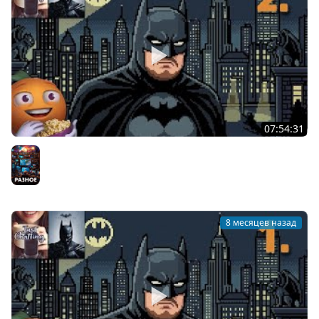
07:54:31
Новогодний Бетман | Batman: Arkham Origins | Часть 2
- Финал | Cтрим от 28/12/2025
Разное
8 месяцев назад