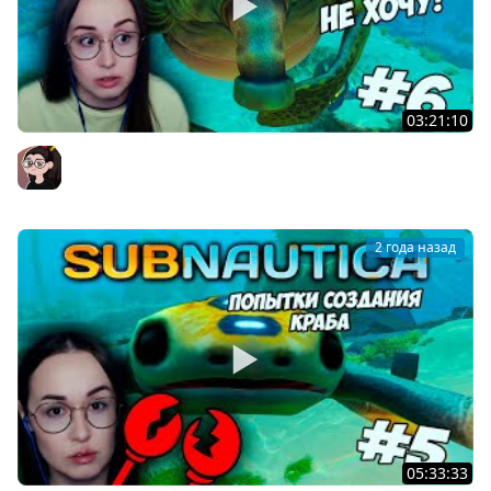
03:21:10
Subnautica - А ГЛУБЖЕ ТОЧНО НАДО? #6
Mozol6ka (Мозолька)
2 года назад
05:33:33