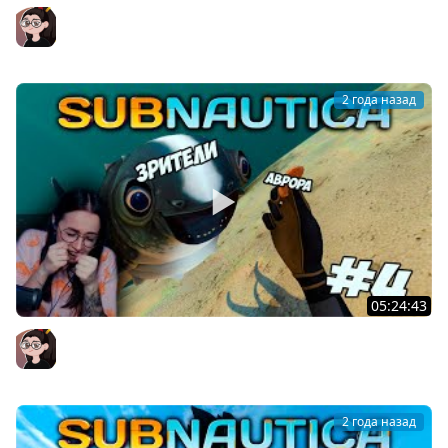
Subnautica - ПОПЫТКА СОЗДАТЬ КРАБА #5
Mozol6ka (Мозолька)
2 года назад
05:24:43
Subnautica - ПРЕВОЗМОГАЮ ПОХОД НА АВРОРУ! #4
Mozol6ka (Мозолька)
2 года назад