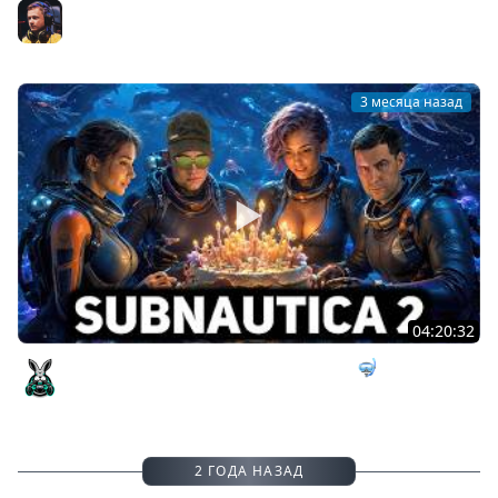
Subnautica 2 вчетвером Корзиныч, Соня и Анитка
Inspirer
3 месяца назад
04:20:32
День рождения. Встречаем под водой 🤿 Subnautica 2
[PC 2026] #1
Amway921
2 ГОДА НАЗАД