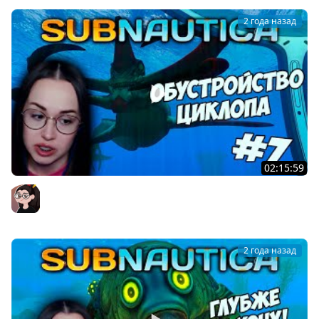
2 года назад
02:15:59
Subnautica - ОБУСТРОЙСТВО ЦИКЛОПА #7
Mozol6ka (Мозолька)
2 года назад