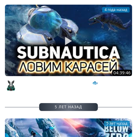
4 года назад
04:39:46
Чиллаут стрим. Ныряем и отдыхаем 🐟 Subnautica
Amway921
5 ЛЕТ НАЗАД
5 лет назад