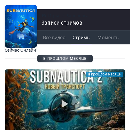
Игры
Subnautica
Записи стримов
Все видео
Стримы
Моменты
Записи стримов
Сейчас Онлайн
В ПРОШЛОМ МЕСЯЦЕ
в прошлом месяце