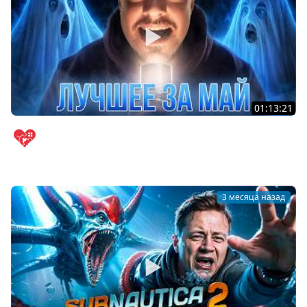
01:13:21
Ловлю призраков в Phasmophobia и отмечаю день
рождения канала | Лучшее за май
WELOVEGAMES
3 месяца назад