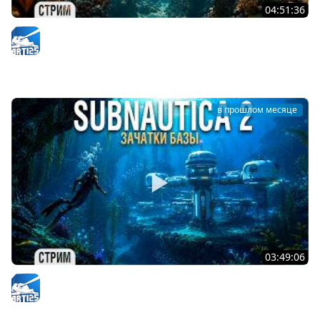
04:51:36
Subnautica 2 - Головастик - наш новый транспорт #3
Arti25
в прошлом месяце
03:49:06
Subnautica 2 - Строим первую базу #2
Arti25