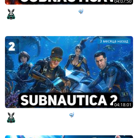
04:07:50
Открываем секретные врата 🤿 Subnautica 2 [PC 2026]
#3
Amway921
3 месяца назад
04:18:01
Строим первый корабль 🤿 Subnautica 2 [PC 2026] #2
Amway921