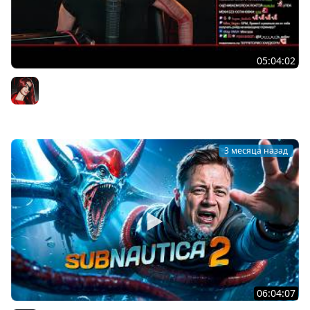
05:04:02
[СТРИМ] SUBNAUTICA 2 В КООПЕ С @WELOVEGAMES ,
@tabula_russia , @DmitryBale | 14.05.26
BRM
3 месяца назад
06:04:07