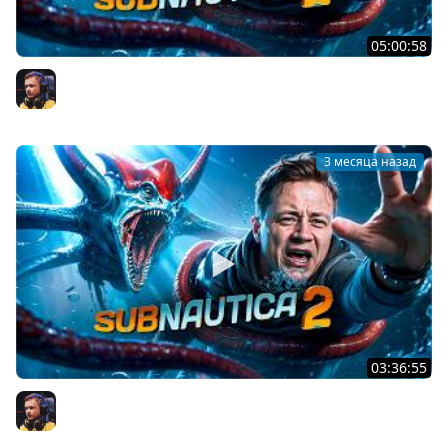
05:00:58
Subnautica 2 — в пати с Соней и Аниткой
Inspirer
3 месяца назад
03:36:55
Subnautica 2 — Инопланетные технологии
Inspirer