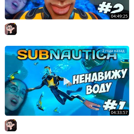
04:49:25
Subnautica - ОБЖИВАЮСЬ НА ДНЕ #2
Mozol6ka (Мозолька)
2 года назад
04:33:57
Subnautica - БОРЮСЬ СО СТРАХОМ ВОДЫ - ПРОБНЫЙ
ПОТОК #1
Mozol6ka (Мозолька)