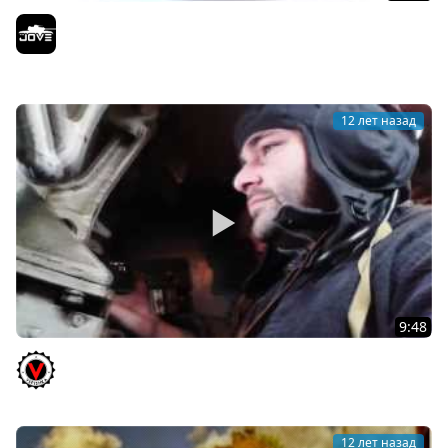
Ответы Разработчиков #8. HD-клиент, разрушение
зданий и многоядерность.
Jove
12 лет назад
9:48
Настоящий "КВАС КАК ТАНК" 1943 года. Завелся?! ЕДЕМ!
Vspishka
12 лет назад