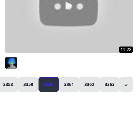
11:28
Новая информация о патче 0.8.11 World of Tanks ~
Нерф ПТ, физика, новая графика
KPAH Games
3358
3359
3360
3361
3362
3363
»