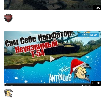
4:39
T-54 Мастер [2160p]
WarTactic Games
12 лет назад
13:38
Сам Себе Нагибатор #7 Неуязвимый Т-54
AntiNoob