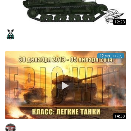
12:23
Chi-Ni - Там и пригодился
Amway921
12 лет назад
14:38
Еженедельный конкурс "Epic Win" (ЛТ) 30.12.13 - 05.01.14.
WarTactic Games