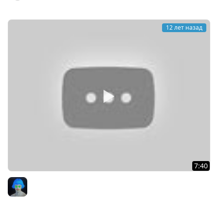
12 лет назад
7:40
World of Tanks ~ Самые смешные и лучшие моменты ~
КРАНтец
KPAH Games