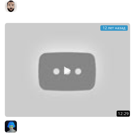
Stream - "Путь страданий - MAUS" #1
DesertoD
12 лет назад
12:29
Многоядерноcть и требования HD клиента World of
Tanks
KPAH Games