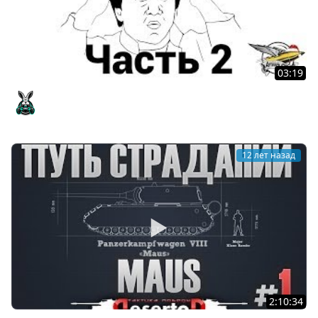
03:19
Амвэй такой Амвэй 2
Amway921
12 лет назад
2:10:34