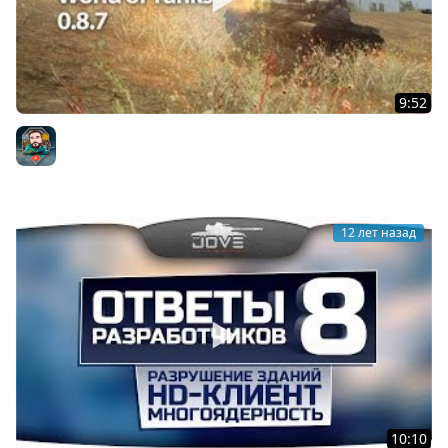
9:52
Т-62А Видео Гайд и Обзор World of Tanks WOT VOD T-
62A Video Guide
Johniq
12 лет назад
10:10