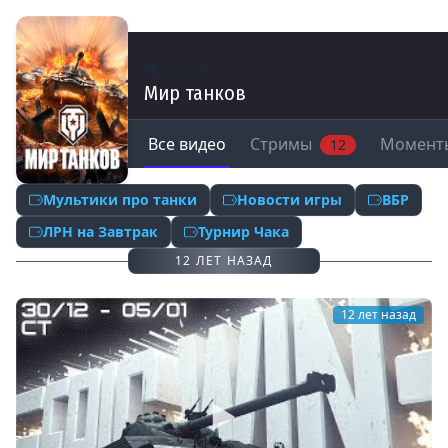
Игры
Мир танков
Все видео
Стримы
Момент
12
Мультики про танки
Новости игры
ВБР
ЛРН на Завтрак
Турнир Чака
12 ЛЕТ НАЗАД
12 лет назад