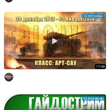
12 лет назад
17:48
Еженедельный конкурс "Epic Win" (Арт-Сау) 30.12.13 -
05.01.14.
WarTactic Games
12 лет назад