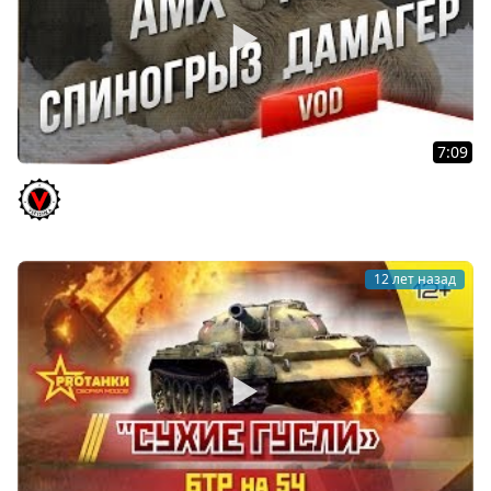
7:09
AMX 12t - Как Набить Урон Самому Слабому
Vspishka
12 лет назад