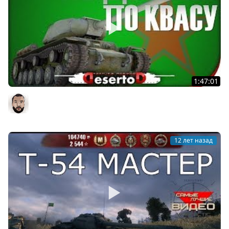
1:47:01
Гайдо-стрим "КВАС" - Кв-1с
DesertoD
12 лет назад