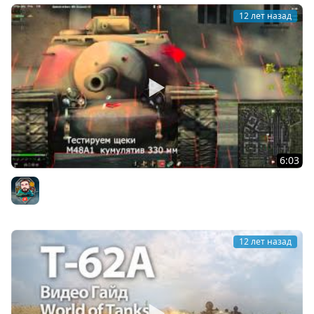
12 лет назад
6:03
T110E3 - Стресс Тест Брони - Куда его пробивать?
Johniq
12 лет назад