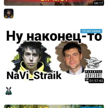
06:17
БТР на Т-54 / Сухие гусли / PROТанки
Юша PROТанки
12 лет назад
01:57:43
Ну наконец-то - NaVi_Straik
Amway921