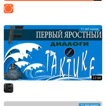
Механика игры. #6 Торпеды. Учимся уворачиваться,
как NEO.
Z1ooo
11 лет назад
22:00
Диалоги о тактике#0. Пилотный выпуск.
Furious
11 лет назад