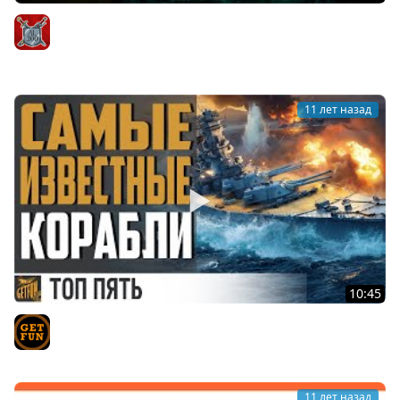
Таверна Горящий Бушприт #18: Толковые гайды:
Alatriste, Z1ooo и Yusha
AIatriste
11 лет назад
10:45
Топ 5 легендарных кораблей. Их знает каждый.
TVgetfun
11 лет назад