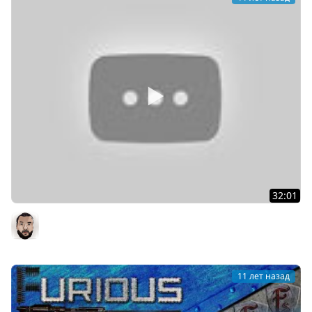
32:01
World of Корабликс #4 - Дезик, Одесскин, Стикс [18-00]
DesertoD
11 лет назад