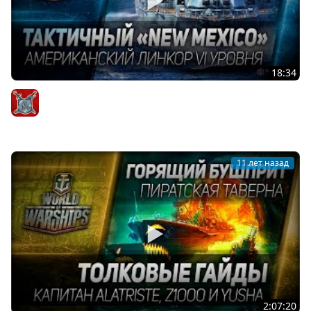
18:34
Гайды и обзоры #27: Тактичный New Mexico.
Американский линкор VI уровня
AIatriste
11 лет назад
2:07:20