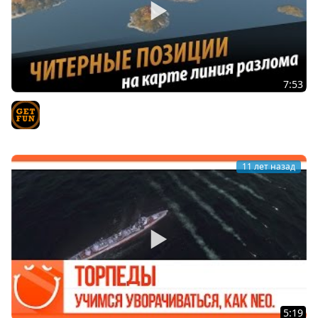
7:53
Линия разлома. Читерные позиции и обзор карты.
TVgetfun
11 лет назад
5:19