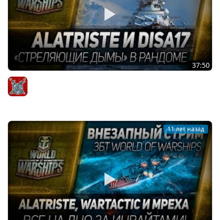
37:50
Два капитана #12: AIatriste и disa17 - «стреляющие
дымы» в рандоме
AIatriste
11 лет назад