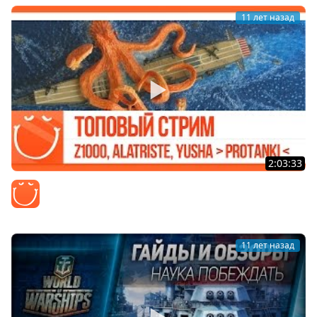
11 лет назад
2:03:33
Топовый стрим | Alatriste, Z1ooo и Yusha
Z1ooo
11 лет назад