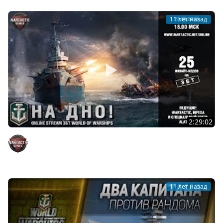
11 лет назад
2:29:02
25 инвайтов на ЗБТ World of Warships. Wartactic +
Mpexa + Alatriste (28.05.15)
WarTactic Games
11 лет назад