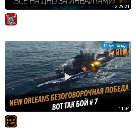
2:29:21
Внезапный стрим: На дно вместе с AIatriste, Wartactic и
Mpexa!
AIatriste
11 лет назад
11:34
Безоговорочная победа на New Orleans. Вот так бой
#7 (rafyk2008)
TVgetfun