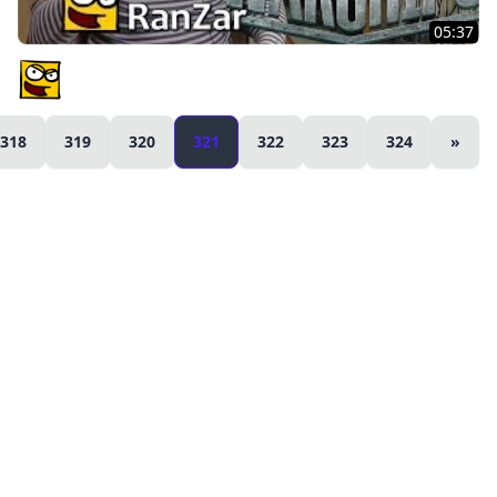
05:37
ВЛОГ: Морские Приключения. Рандомные Зарисовки.
PlagasRZ
318
319
320
321
322
323
324
»