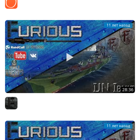
Z1ooo
11 лет назад
28:36
IJN Ibuki. Мир Костров.
Furious
11 лет назад