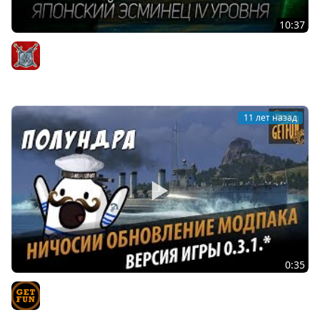
10:37
Гайды и обзоры #26: Isokaze - гроза рандома.
Японский эсминец IV уровня
AIatriste
11 лет назад
0:35
НИЧОСИИ обновление модпака 0.3.1
TVgetfun