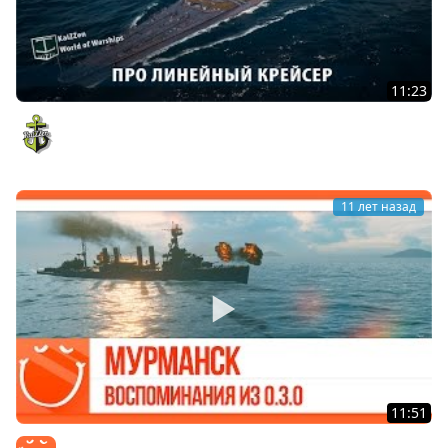
11:23
Японский линкор Amagi. Обзоры и гайды №13
KaiZZen
11 лет назад
11:51
Мурманск. Воспоминания из 0.3.0