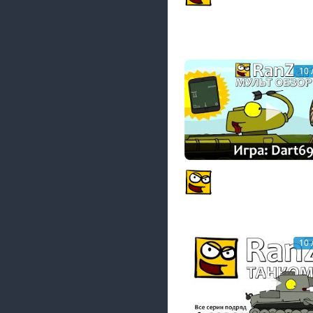
Рандомные Зарисовк
PlagasRZ
10 
МультОбзор: Dart69. 
Дротики.
PlagasRZ
10 