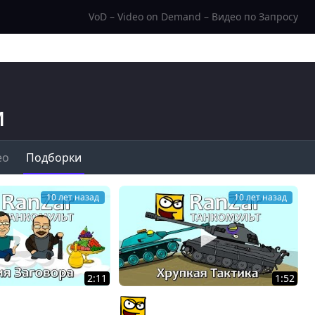
VoD – Video on Demand – Видео по Запросу
и
ео
Подборки
10 лет назад
10 лет назад
2:11
1:52
ьт: Теория Заговора.
Танкомульт: Хрупкая Тактика.