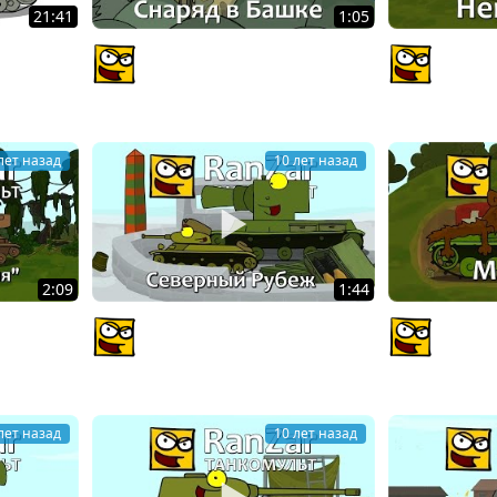
21:41
1:05
и. 4ый
ТанкоКомикс: Снаряд в Башке.
Танкомул
рисовки.
ReDpanda Animation
Рандомн
PlagasRZ
PlagasR
лет назад
10 лет назад
2:09
1:44
я Погоня.
Танкомульт: Северный Рубеж.
Танкому
и.
Рандомные Зарисовки
Рандомн
PlagasRZ
PlagasR
лет назад
10 лет назад