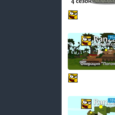
Танкомульт: все сери
сезон. Рандомные За
PlagasRZ
10 
Танкомульт: Операци
Рандомные Зарисовк
PlagasRZ
10 