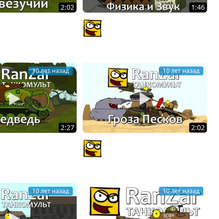
2:02
1:46
ьт: Невезучий.
Танкомульт: Физика и Звук.
ые Зарисовки.
Рандомные Зарисовки
Z
PlagasRZ
10 лет назад
10 лет назад
2:27
2:02
льт: Медведь.
Танкомульт: Гроза Песков.
ые Зарисовки
Рандомные Зарисовки.
Z
PlagasRZ
10 лет назад
10 лет назад