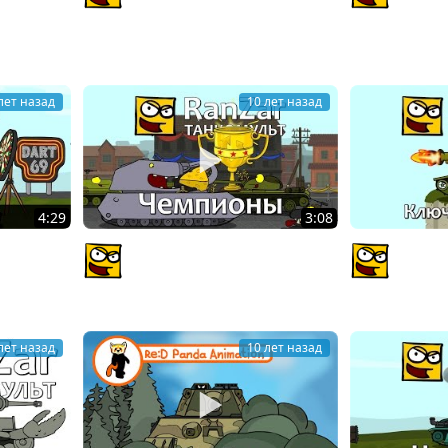
и
Рандомные Зарисовки.
Рандомн
PlagasRZ
PlagasR
лет назад
10 лет назад
4:29
3:08
Игра про
Танкомульт: Чемпионы.
Танкому
Рандомные Зарисовки.
Рандомн
PlagasRZ
PlagasR
лет назад
10 лет назад