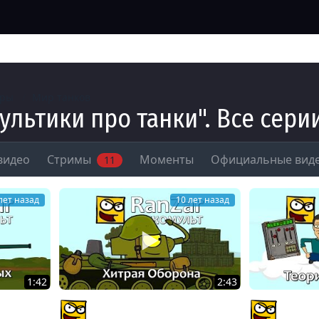
гры
Мир танков
ультики про танки". Все сери
видео
Стримы
Моменты
Официальные вид
11
лет назад
10 лет назад
1:42
2:43
асекомых.
Танкомульт: Хитрая Оборона.
Танкомул