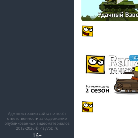
Танкомульт: Удачный
Рандомные Зарисовк
PlagasRZ
10 
Танкомульт: все сери
сезон. Рандомные За
Администрация сайта не несёт
PlagasRZ
ответственности за содержание
опубликованных видеоматериалов
2013-2026 © PlayVoD.ru
16+