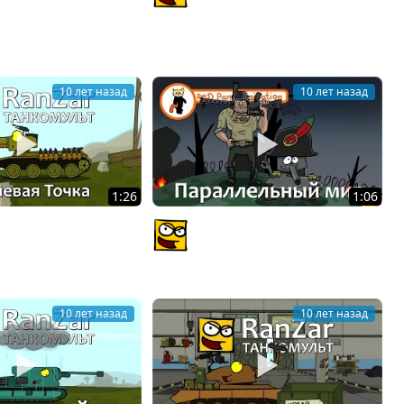
ые Зарисовки
Рандомные Зарисовки.
Z
PlagasRZ
10 лет назад
10 лет назад
1:26
1:06
льт: Ключевая Точка.
ТанкоКомикс: Параллельный
ые Зарисовки
Мир. ReDpanda Animation
Z
PlagasRZ
10 лет назад
10 лет назад