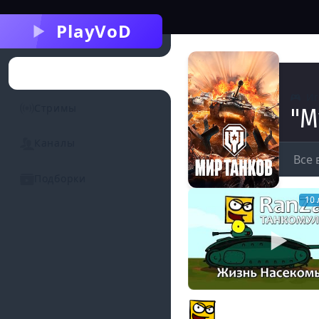
PlayVoD
Категории
И
Стримы
"М
Каналы
Все 
Подборки
10 
Танкомульт: Жизнь Н